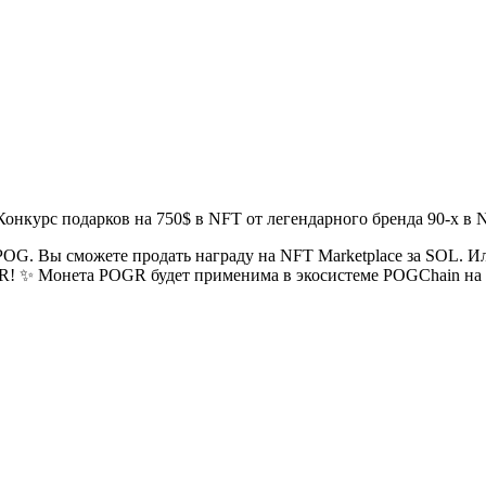
курс подарков на 750$ в NFT от легендарного бренда 90-х в N
 POG. Вы сможете продать награду на NFT Marketplace за SOL. 
R! ✨ Монета POGR будет применима в экосистеме POGChain на б