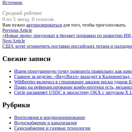
Источник
Средний рейтинг
0 из 5 звезд. 0 голосов.
Вам нужно
авторизироваться
для того, чтобы проголосовать.
Навигация
Previous
Previous Article
article:
«Новые люди» предложат в бюджет поправки по развитию ИИ,
по
Next
Next Article
записям
article:
США хотят ограничить поставки российских титана и паллади
Свежие записи
Ищем пропущенную точку разворота правильно: как крип
Главное за неделю: «ВкусВилл» выходит в Калининград, 
Wildberries включил в страхование заказов риски ударов
Право на рефинансирование комбо-ипотеки есть, механиз
Circle расширяет USDC в экосистему OKX с запуском X L
Рубрики
Вентиляция и кондиционирование
Водоснабжение и канализация
Газоснабжение и газовые технологии