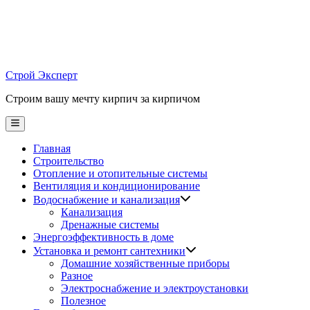
Skip
to
content
Строй Эксперт
Строим вашу мечту кирпич за кирпичом
Main
Menu
Главная
Строительство
Отопление и отопительные системы
Вентиляция и кондиционирование
Водоснабжение и канализация
Канализация
Дренажные системы
Энергоэффективность в доме
Установка и ремонт сантехники
Домашние хозяйственные приборы
Разное
Электроснабжение и электроустановки
Полезное