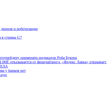
 дронов и роботизации
я в страны G7
тотрейдеру применять индикатор Роба Букера
LIMÉ отказывается от франчайзинга, «Яндекс Лавка» открывает
 БПЛА
ма у банков нет
ayer