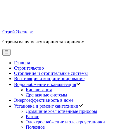
Skip
to
content
Строй Эксперт
Строим вашу мечту кирпич за кирпичом
Main
Menu
Главная
Строительство
Отопление и отопительные системы
Вентиляция и кондиционирование
Водоснабжение и канализация
Канализация
Дренажные системы
Энергоэффективность в доме
Установка и ремонт сантехники
Домашние хозяйственные приборы
Разное
Электроснабжение и электроустановки
Полезное