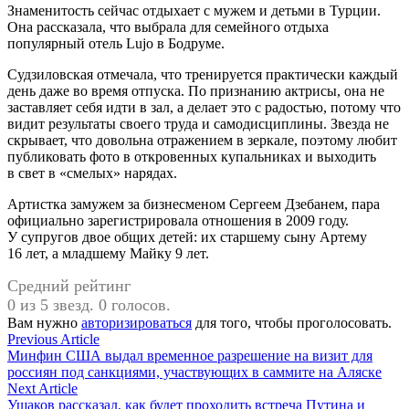
Знаменитость сейчас отдыхает с мужем и детьми в Турции.
Она рассказала, что выбрала для семейного отдыха
популярный отель Lujo в Бодруме.
Судзиловская отмечала, что тренируется практически каждый
день даже во время отпуска. По признанию актрисы, она не
заставляет себя идти в зал, а делает это с радостью, потому что
видит результаты своего труда и самодисциплины. Звезда не
скрывает, что довольна отражением в зеркале, поэтому любит
публиковать фото в откровенных купальниках и выходить
в свет в «смелых» нарядах.
Артистка замужем за бизнесменом Сергеем Дзебанем, пара
официально зарегистрировала отношения в 2009 году.
У супругов двое общих детей: их старшему сыну Артему
16 лет, а младшему Майку 9 лет.
Средний рейтинг
0 из 5 звезд. 0 голосов.
Вам нужно
авторизироваться
для того, чтобы проголосовать.
Навигация
Previous
Previous Article
article:
Минфин США выдал временное разрешение на визит для
по
россиян под санкциями, участвующих в саммите на Аляске
записям
Next
Next Article
article:
Ушаков рассказал, как будет проходить встреча Путина и