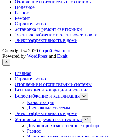
Отопление и отопительные системы
Полезное
Разное
Ремонт
Строительство
Установка и ремонт сантехники
Электроснабжение и электроустановки
Энергоэффективность в доме
Copyright © 2026
Строй Эксперт
.
Powered by
WordPress
and
Exalt
.
Close
Главная
Строительство
Отопление и отопительные системы
Вентиляция и кондиционирование
Show
Водоснабжение и канализация
sub
Канализация
menu
Дренажные системы
Энергоэффективность в доме
Show
Установка и ремонт сантехники
sub
Домашние хозяйственные приборы
menu
Разное
Электроснабжение и электроустановки