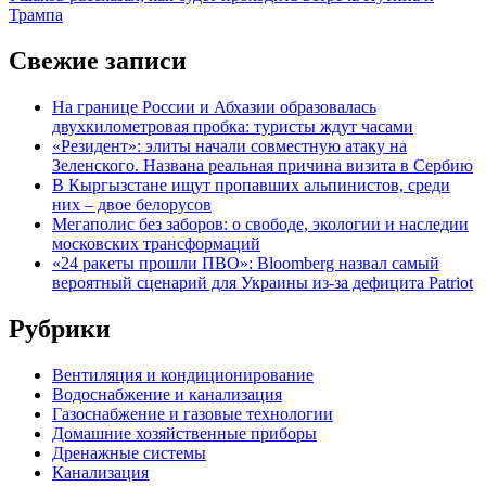
Трампа
Свежие записи
На границе России и Абхазии образовалась
двухкилометровая пробка: туристы ждут часами
«Резидент»: элиты начали совместную атаку на
Зеленского. Названа реальная причина визита в Сербию
В Кыргызстане ищут пропавших альпинистов, среди
них – двое белорусов
Мегаполис без заборов: о свободе, экологии и наследии
московских трансформаций
«24 ракеты прошли ПВО»: Bloomberg назвал самый
вероятный сценарий для Украины из-за дефицита Patriot
Рубрики
Вентиляция и кондиционирование
Водоснабжение и канализация
Газоснабжение и газовые технологии
Домашние хозяйственные приборы
Дренажные системы
Канализация