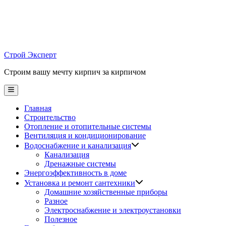
Skip
to
content
Строй Эксперт
Строим вашу мечту кирпич за кирпичом
Main
Menu
Главная
Строительство
Отопление и отопительные системы
Вентиляция и кондиционирование
Водоснабжение и канализация
Канализация
Дренажные системы
Энергоэффективность в доме
Установка и ремонт сантехники
Домашние хозяйственные приборы
Разное
Электроснабжение и электроустановки
Полезное