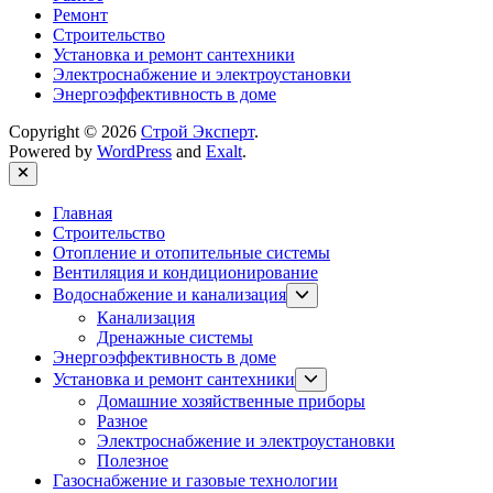
Ремонт
Строительство
Установка и ремонт сантехники
Электроснабжение и электроустановки
Энергоэффективность в доме
Copyright © 2026
Строй Эксперт
.
Powered by
WordPress
and
Exalt
.
Close
Главная
Строительство
Отопление и отопительные системы
Вентиляция и кондиционирование
Show
Водоснабжение и канализация
sub
Канализация
menu
Дренажные системы
Энергоэффективность в доме
Show
Установка и ремонт сантехники
sub
Домашние хозяйственные приборы
menu
Разное
Электроснабжение и электроустановки
Полезное
Газоснабжение и газовые технологии