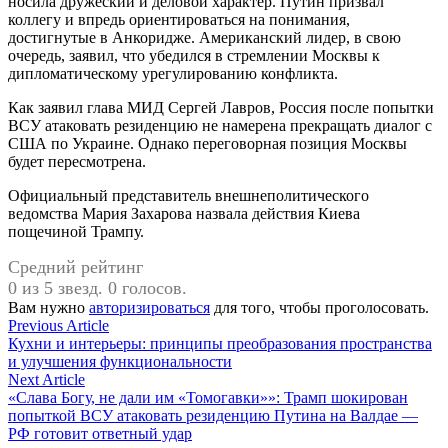
носила дружеский и деловой характер. Путин призвал
коллегу и впредь ориентироваться на понимания,
достигнутые в Анкоридже. Американский лидер, в свою
очередь, заявил, что убедился в стремлении Москвы к
дипломатическому урегулированию конфликта.
Как заявил глава МИД Сергей Лавров, Россия после попытки
ВСУ атаковать резиденцию не намерена прекращать диалог с
США по Украине. Однако переговорная позиция Москвы
будет пересмотрена.
Официальный представитель внешнеполитического
ведомства Мария Захарова назвала действия Киева
пощечиной Трампу.
Средний рейтинг
0 из 5 звезд. 0 голосов.
Вам нужно
авторизироваться
для того, чтобы проголосовать.
Навигация
Previous
Previous Article
article:
Кухни и интерьеры: принципы преобразования пространства
по
и улучшения функциональности
записям
Next
Next Article
article:
«Слава Богу, не дали им «Томогавки»»: Трамп шокирован
попыткой ВСУ атаковать резиденцию Путина на Валдае —
РФ готовит ответный удар