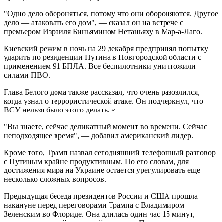
"Одно дело обороняться, потому что они обороняются. Другое
дело — атаковать его дом", — сказал он на встрече с
премьером Израиля Биньямином Нетаньяху в Мар-а-Лаго.
Киевский режим в ночь на 29 декабря предпринял попытку
ударить по резиденции Путина в Новгородской области с
применением 91 БПЛА. Все беспилотники уничтожили
силами ПВО.
Глава Белого дома также рассказал, что очень разозлился,
когда узнал о террористической атаке. Он подчеркнул, что
ВСУ нельзя было этого делать. «
"Вы знаете, сейчас деликатный момент во времени. Сейчас
неподходящее время", — добавил американский лидер.
Кроме того, Трамп назвал сегодняшний телефонный разговор
с Путиным крайне продуктивным. По его словам, для
достижения мира на Украине остается урегулировать еще
несколько сложных вопросов.
Предыдущая беседа президентов России и США прошла
накануне перед переговорами Трампа с Владимиром
Зеленским во Флориде. Она длилась один час 15 минут,