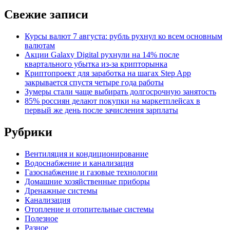
Свежие записи
Курсы валют 7 августа: рубль рухнул ко всем основным
валютам
Акции Galaxy Digital рухнули на 14% после
квартального убытка из-за крипторынка
Криптопроект для заработка на шагах Step App
закрывается спустя четыре года работы
Зумеры стали чаще выбирать долгосрочную занятость
85% россиян делают покупки на маркетплейсах в
первый же день после зачисления зарплаты
Рубрики
Вентиляция и кондиционирование
Водоснабжение и канализация
Газоснабжение и газовые технологии
Домашние хозяйственные приборы
Дренажные системы
Канализация
Отопление и отопительные системы
Полезное
Разное