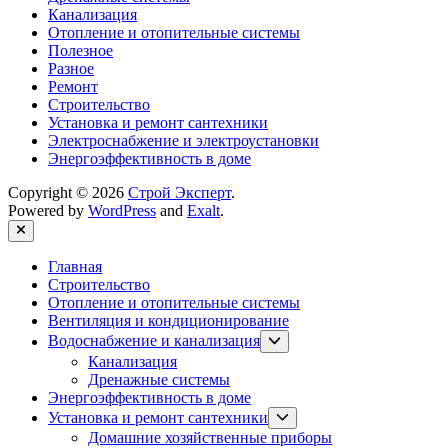
Канализация
Отопление и отопительные системы
Полезное
Разное
Ремонт
Строительство
Установка и ремонт сантехники
Электроснабжение и электроустановки
Энергоэффективность в доме
Copyright © 2026
Строй Эксперт
.
Powered by
WordPress
and
Exalt
.
Close
Главная
Строительство
Отопление и отопительные системы
Вентиляция и кондиционирование
Show
Водоснабжение и канализация
sub
Канализация
menu
Дренажные системы
Энергоэффективность в доме
Show
Установка и ремонт сантехники
sub
Домашние хозяйственные приборы
menu