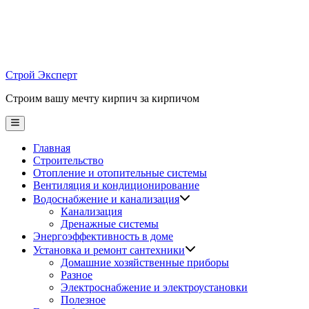
Skip
to
content
Строй Эксперт
Строим вашу мечту кирпич за кирпичом
Main
Menu
Главная
Строительство
Отопление и отопительные системы
Вентиляция и кондиционирование
Водоснабжение и канализация
Канализация
Дренажные системы
Энергоэффективность в доме
Установка и ремонт сантехники
Домашние хозяйственные приборы
Разное
Электроснабжение и электроустановки
Полезное