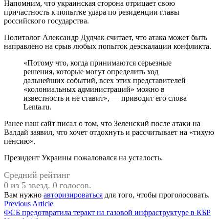
Напомним, что украинская сторона отрицает свою
причастность к попытке удара по резиденции главы
российского государства.
Политолог Александр Дудчак считает, что атака может быть
направлено на срыв любых попыток деэскалации конфликта.
«Потому что, когда принимаются серьезные
решения, которые могут определить ход
дальнейших событий, всех этих представителей
«колониальных администраций» можно в
известность и не ставит», — приводит его слова
Lenta.ru.
Ранее наш сайт писал о том, что Зеленский после атаки на
Валдай заявил, что хочет отдохнуть и рассчитывает на «тихую
пенсию».
Президент Украины пожаловался на усталость.
Средний рейтинг
0 из 5 звезд. 0 голосов.
Вам нужно
авторизироваться
для того, чтобы проголосовать.
Навигация
Previous
Previous Article
article:
ФСБ предотвратила теракт на газовой инфраструктуре в КБР
по