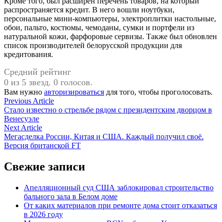
Кроме того, был расширен перечень товаров, на который
распространяется кредит. В него вошли ноутбуки,
персональные мини-компьютеры, электроплитки настольные,
обои, пальто, костюмы, чемоданы, сумки и портфели из
натуральной кожи, фарфоровые сервизы. Также был обновлен
список производителей белорусской продукции для
кредитования.
Средний рейтинг
0 из 5 звезд. 0 голосов.
Вам нужно
авторизироваться
для того, чтобы проголосовать.
Навигация
Previous
Previous Article
article:
Стало известно о стрельбе рядом с президентским дворцом в
по
Венесуэле
записям
Next
Next Article
article:
Мегасделка России, Китая и США. Каждый получил своё.
Версия британской FT
Свежие записи
Апелляционный суд США заблокировал строительство
бального зала в Белом доме
От каких материалов при ремонте дома стоит отказаться
в 2026 году