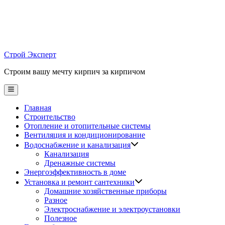
Skip
to
content
Строй Эксперт
Строим вашу мечту кирпич за кирпичом
Main
Menu
Главная
Строительство
Отопление и отопительные системы
Вентиляция и кондиционирование
Водоснабжение и канализация
Канализация
Дренажные системы
Энергоэффективность в доме
Установка и ремонт сантехники
Домашние хозяйственные приборы
Разное
Электроснабжение и электроустановки
Полезное