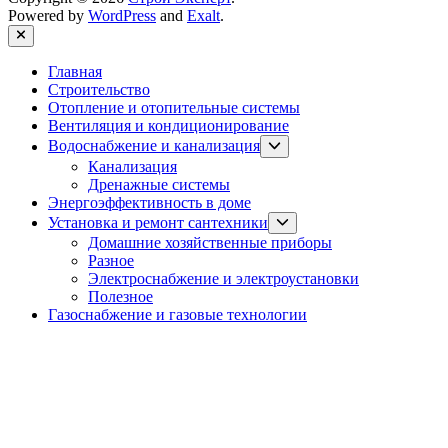
Powered by
WordPress
and
Exalt
.
Close
Главная
Строительство
Отопление и отопительные системы
Вентиляция и кондиционирование
Show
Водоснабжение и канализация
sub
Канализация
menu
Дренажные системы
Энергоэффективность в доме
Show
Установка и ремонт сантехники
sub
Домашние хозяйственные приборы
menu
Разное
Электроснабжение и электроустановки
Полезное
Газоснабжение и газовые технологии