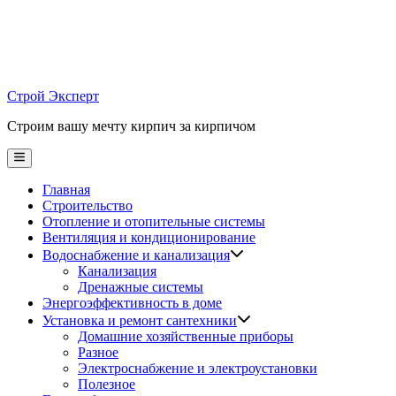
Skip
to
content
Строй Эксперт
Строим вашу мечту кирпич за кирпичом
Main
Menu
Главная
Строительство
Отопление и отопительные системы
Вентиляция и кондиционирование
Водоснабжение и канализация
Канализация
Дренажные системы
Энергоэффективность в доме
Установка и ремонт сантехники
Домашние хозяйственные приборы
Разное
Электроснабжение и электроустановки
Полезное