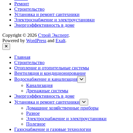
Ремонт
Строительство
Установка и ремонт сантехники
Электроснабжение и электроустановки
Энергоэффективность в доме
Copyright © 2026
Строй Эксперт
.
Powered by
WordPress
and
Exalt
.
Close
Главная
Строительство
Отопление и отопительные системы
Вентиляция и кондиционирование
Show
Водоснабжение и канализация
sub
Канализация
menu
Дренажные системы
Энергоэффективность в доме
Show
Установка и ремонт сантехники
sub
Домашние хозяйственные приборы
menu
Разное
Электроснабжение и электроустановки
Полезное
Газоснабжение и газовые технологии