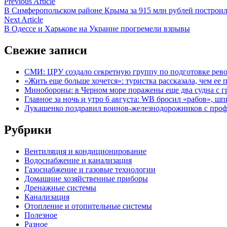
Навигация
Previous
Previous Article
article:
В Симферопольском районе Крыма за 915 млн рублей построил
по
Next
Next Article
записям
article:
В Одессе и Харькове на Украине прогремели взрывы
Свежие записи
СМИ: ЦРУ создало секретную группу по подготовке рев
«Жить еще больше хочется»: туристка рассказала, чем ее 
Минобороны: в Черном море поражены еще два судна с г
Главное за ночь и утро 6 августа: WB бросил «рабов», ш
Лукашенко поздравил воинов-железнодорожников с про
Рубрики
Вентиляция и кондиционирование
Водоснабжение и канализация
Газоснабжение и газовые технологии
Домашние хозяйственные приборы
Дренажные системы
Канализация
Отопление и отопительные системы
Полезное
Разное