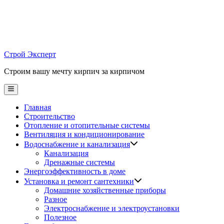
Skip
to
content
Строй Эксперт
Строим вашу мечту кирпич за кирпичом
Main
Menu
Главная
Строительство
Отопление и отопительные системы
Вентиляция и кондиционирование
Водоснабжение и канализация
Канализация
Дренажные системы
Энергоэффективность в доме
Установка и ремонт сантехники
Домашние хозяйственные приборы
Разное
Электроснабжение и электроустановки
Полезное