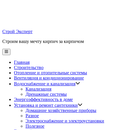
Skip
to
content
Строй Эксперт
Строим вашу мечту кирпич за кирпичом
Main
Menu
Главная
Строительство
Отопление и отопительные системы
Вентиляция и кондиционирование
Водоснабжение и канализация
Канализация
Дренажные системы
Энергоэффективность в доме
Установка и ремонт сантехники
Домашние хозяйственные приборы
Разное
Электроснабжение и электроустановки
Полезное