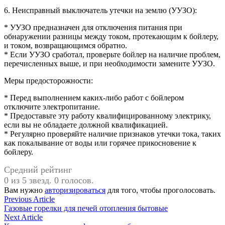
6. Неисправный выключатель утечки на землю (УУЗО):
* УУЗО предназначен для отключения питания при
обнаружении разницы между током, протекающим к бойлеру,
и током, возвращающимся обратно.
* Если УУЗО сработал, проверьте бойлер на наличие проблем,
перечисленных выше, и при необходимости замените УУЗО.
Меры предосторожности:
* Перед выполнением каких-либо работ с бойлером
отключите электропитание.
* Предоставьте эту работу квалифицированному электрику,
если вы не обладаете должной квалификацией.
* Регулярно проверяйте наличие признаков утечки тока, таких
как покалывание от воды или горячее прикосновение к
бойлеру.
Средний рейтинг
0 из 5 звезд. 0 голосов.
Вам нужно
авторизироваться
для того, чтобы проголосовать.
Навигация
Previous
Previous Article
article:
Газовые горелки для печей отопления бытовые
по
Next
Next Article