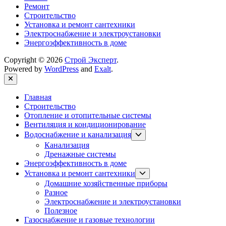
Ремонт
Строительство
Установка и ремонт сантехники
Электроснабжение и электроустановки
Энергоэффективность в доме
Copyright © 2026
Строй Эксперт
.
Powered by
WordPress
and
Exalt
.
Close
Главная
Строительство
Отопление и отопительные системы
Вентиляция и кондиционирование
Show
Водоснабжение и канализация
sub
Канализация
menu
Дренажные системы
Энергоэффективность в доме
Show
Установка и ремонт сантехники
sub
Домашние хозяйственные приборы
menu
Разное
Электроснабжение и электроустановки
Полезное
Газоснабжение и газовые технологии