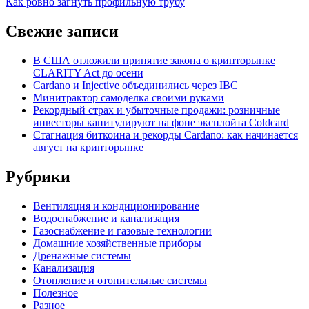
записям
article:
Как ровно загнуть профильную трубу
Свежие записи
В США отложили принятие закона о крипторынке
CLARITY Act до осени
Cardano и Injective объединились через IBC
Минитрактор самоделка своими руками
Рекордный страх и убыточные продажи: розничные
инвесторы капитулируют на фоне эксплойта Coldcard
Стагнация биткоина и рекорды Cardano: как начинается
август на крипторынке
Рубрики
Вентиляция и кондиционирование
Водоснабжение и канализация
Газоснабжение и газовые технологии
Домашние хозяйственные приборы
Дренажные системы
Канализация
Отопление и отопительные системы
Полезное
Разное