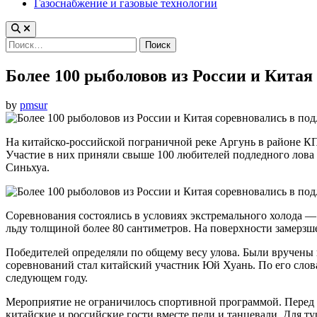
Газоснабжение и газовые технологии
Найти:
Более 100 рыболовов из России и Китая
by
pmsur
На китайско-российской пограничной реке Аргунь в районе 
Участие в них приняли свыше 100 любителей подледного лова и
Синьхуа.
Соревнования состоялись в условиях экстремального холода — 
льду толщиной более 80 сантиметров. На поверхности замерзш
Победителей определяли по общему весу улова. Были вручены 
соревнований стал китайский участник Юй Хуань. По его словам
следующем году.
Мероприятие не ограничилось спортивной программой. Перед 
китайские и российские гости вместе пели и танцевали. Для т