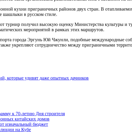
онной кухни приграничных районов двух стран. В отапливаемом
е шашлыки в русском стиле.
этот турнир получил высокую оценку Министерства культуры и 
ематических мероприятий в рамках этих маршрутов.
и спорта города Эргунь Юй Чжунли, подобные международные с
а также укрепляют сотрудничество между приграничными террито
ий, которые удивят даже опытных дачников
амму к 70-летию Дня строителя
ионных китайских домов
ют изначальный бюджет
олюции на Кубе