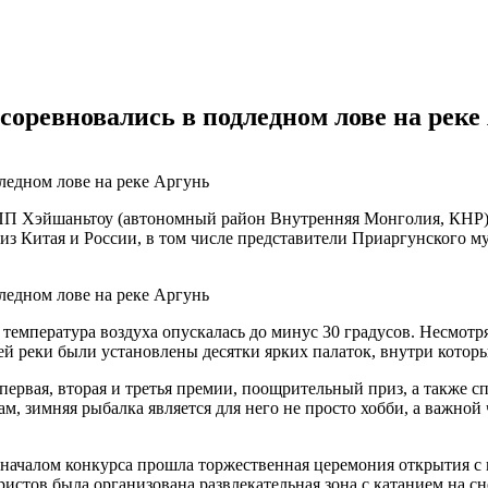
 соревновались в подледном лове на реке
КПП Хэйшаньтоу (автономный район Внутренняя Монголия, КНР
з Китая и России, в том числе представители Приаргунского му
температура воздуха опускалась до минус 30 градусов. Несмотря
ей реки были установлены десятки ярких палаток, внутри котор
первая, вторая и третья премии, поощрительный приз, а также
, зимняя рыбалка является для него не просто хобби, а важной 
началом конкурса прошла торжественная церемония открытия с 
уристов была организована развлекательная зона с катанием на 