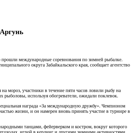
 Аргунь
) прошли международные соревнования по зимней рыбалке.
ниципального округа Забайкальского края, сообщает агентство
 на мороз, участники в течение пяти часов ловили рыбу на
ых рыболовы, используя обогреватели, ожидали поклевок.
 специальная награда «За международную дружбу». Чемпионом
частью жизни, и он намерен вновь принять участие в турнире в
народными танцами, фейерверком и костром, вокруг которого
снегоходах, игрой в керлинг и другими зимними активностями.