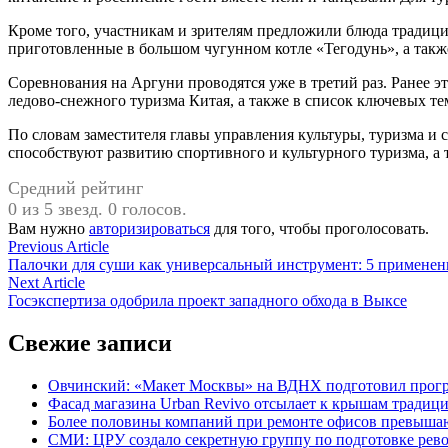
Кроме того, участникам и зрителям предложили блюда традици
приготовленные в большом чугунном котле «Тегодунь», а такж
Соревнования на Аргуни проводятся уже в третий раз. Ранее 
ледово-снежного туризма Китая, а также в список ключевых т
По словам заместителя главы управления культуры, туризма 
способствуют развитию спортивного и культурного туризма, 
Средний рейтинг
0 из 5 звезд. 0 голосов.
Вам нужно
авторизироваться
для того, чтобы проголосовать.
Навигация
Previous
Previous Article
article:
Палочки для суши как универсальный инструмент: 5 применен
по
Next
Next Article
записям
article:
Госэкспертиза одобрила проект западного обхода в Выксе
Свежие записи
Овчинский: «Макет Москвы» на ВДНХ подготовил прогр
Фасад магазина Urban Revivo отсылает к крышам традиц
Более половины компаний при ремонте офисов превыша
СМИ: ЦРУ создало секретную группу по подготовке рев