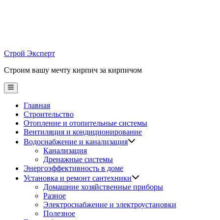
Skip
to
content
Строй Эксперт
Строим вашу мечту кирпич за кирпичом
Main
Menu
Главная
Строительство
Отопление и отопительные системы
Вентиляция и кондиционирование
Водоснабжение и канализация
Канализация
Дренажные системы
Энергоэффективность в доме
Установка и ремонт сантехники
Домашние хозяйственные приборы
Разное
Электроснабжение и электроустановки
Полезное