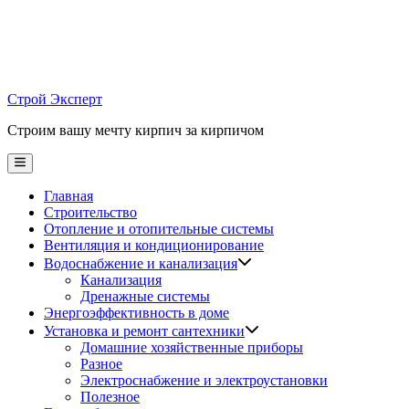
Skip
to
content
Строй Эксперт
Строим вашу мечту кирпич за кирпичом
Main
Menu
Главная
Строительство
Отопление и отопительные системы
Вентиляция и кондиционирование
Водоснабжение и канализация
Канализация
Дренажные системы
Энергоэффективность в доме
Установка и ремонт сантехники
Домашние хозяйственные приборы
Разное
Электроснабжение и электроустановки
Полезное