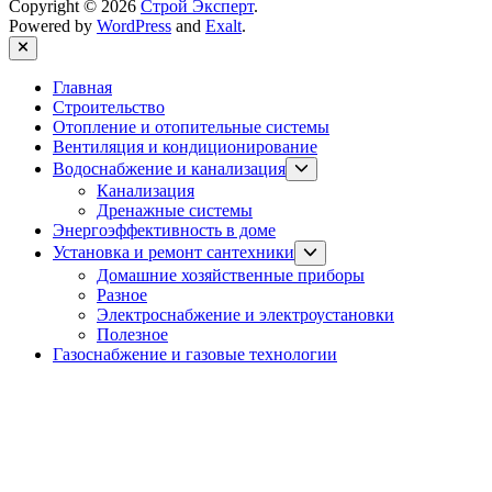
Copyright © 2026
Строй Эксперт
.
Powered by
WordPress
and
Exalt
.
Close
Главная
Строительство
Отопление и отопительные системы
Вентиляция и кондиционирование
Show
Водоснабжение и канализация
sub
Канализация
menu
Дренажные системы
Энергоэффективность в доме
Show
Установка и ремонт сантехники
sub
Домашние хозяйственные приборы
menu
Разное
Электроснабжение и электроустановки
Полезное
Газоснабжение и газовые технологии