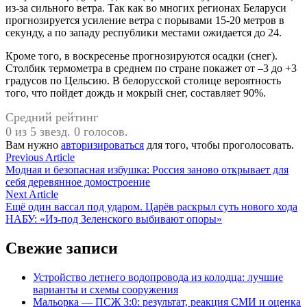
из-за сильного ветра. Так как во многих регионах Беларуси
прогнозируется усиление ветра с порывами 15-20 метров в
секунду, а по западу республики местами ожидается до 24.
Кроме того, в воскресенье прогнозируются осадки (снег).
Столбик термометра в среднем по стране покажет от –3 до +3
градусов по Цельсию. В белорусской столице вероятность
того, что пойдет дождь и мокрый снег, составляет 90%.
Средний рейтинг
0 из 5 звезд. 0 голосов.
Вам нужно
авторизироваться
для того, чтобы проголосовать.
Навигация
Previous
Previous Article
article:
Модная и безопасная избушка: Россия заново открывает для
по
себя деревянное домостроение
записям
Next
Next Article
article:
Ещё один вассал под ударом. Царёв раскрыл суть нового хода
НАБУ: «Из-под Зеленского выбивают опоры»
Свежие записи
Устройство летнего водопровода из колодца: лучшие
варианты и схемы сооружения
Мальорка — ПСЖ 3:0: результат, реакция СМИ и оценка