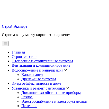
Skip
to
content
Строй Эксперт
Строим вашу мечту кирпич за кирпичом
Main
Menu
Главная
Строительство
Отопление и отопительные системы
Вентиляция и кондиционирование
Водоснабжение и канализация
Канализация
Дренажные системы
Энергоэффективность в доме
Установка и ремонт сантехники
Домашние хозяйственные приборы
Разное
Электроснабжение и электроустановки
Полезное