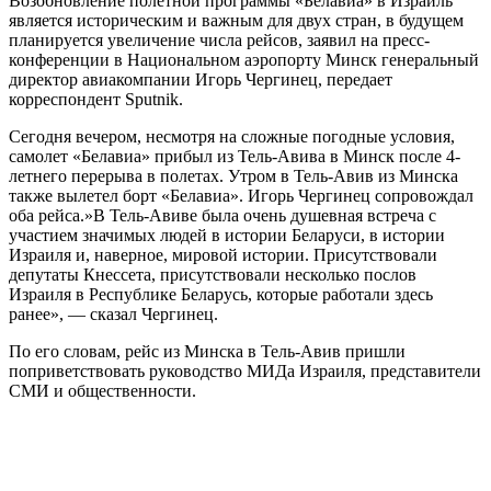
Возобновление полетной программы «Белавиа» в Израиль
является историческим и важным для двух стран, в будущем
планируется увеличение числа рейсов, заявил на пресс-
конференции в Национальном аэропорту Минск генеральный
директор авиакомпании Игорь Чергинец, передает
корреспондент Sputnik.
Сегодня вечером, несмотря на сложные погодные условия,
самолет «Белавиа» прибыл из Тель-Авива в Минск после 4-
летнего перерыва в полетах. Утром в Тель-Авив из Минска
также вылетел борт «Белавиа». Игорь Чергинец сопровождал
оба рейса.»В Тель-Авиве была очень душевная встреча с
участием значимых людей в истории Беларуси, в истории
Израиля и, наверное, мировой истории. Присутствовали
депутаты Кнессета, присутствовали несколько послов
Израиля в Республике Беларусь, которые работали здесь
ранее», — сказал Чергинец.
По его словам, рейс из Минска в Тель-Авив пришли
поприветствовать руководство МИДа Израиля, представители
СМИ и общественности.