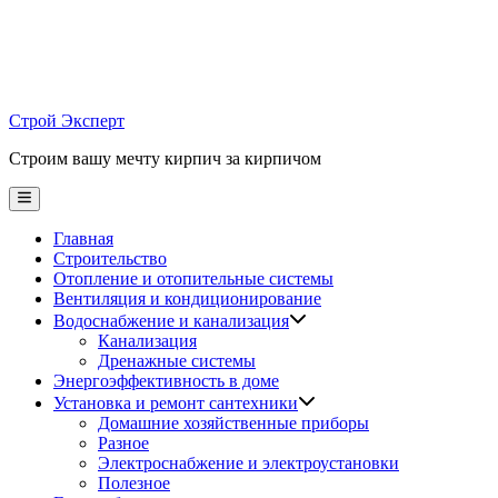
Skip
to
content
Строй Эксперт
Строим вашу мечту кирпич за кирпичом
Main
Menu
Главная
Строительство
Отопление и отопительные системы
Вентиляция и кондиционирование
Водоснабжение и канализация
Канализация
Дренажные системы
Энергоэффективность в доме
Установка и ремонт сантехники
Домашние хозяйственные приборы
Разное
Электроснабжение и электроустановки
Полезное