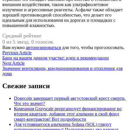
внешним воздействиям, таким как ультрафиолетовое
излучение и агрессивные реагенты. Асфальт также обладает
хорошей противоводной способностью, что делает его
идеальным для использования на дорогах и площадках с
повышенной влажностью.
Средний рейтинг
0 из 5 звезд. 0 голосов.
Вам нужно
авторизироваться
для того, чтобы проголосовать.
Навигация
Previous
Previous Article
article:
Бани на вашем дачном участке: идеи и рекомендации
по
Next
Next Article
записям
article:
Значение вентиляции, кондиционирования и отопления для
дома
Свежие записи
Dogecoin завершает первый августовский крест смерти.
Что это значит?
Компания Grayscale реорганизует финансирование во
втором квартале, добавив этот альткоин в свой фонд
смарт-контрактов! Вот подробности
Для устоявшегося альткоина Solana (SOL) грядут
исторические перемены! Подготовлены два важных