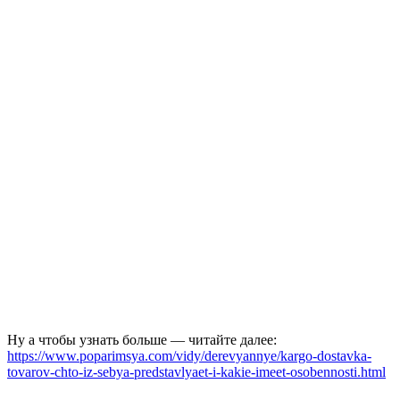
Ну а чтобы узнать больше — читайте далее:
https://www.poparimsya.com/vidy/derevyannye/kargo-dostavka-
tovarov-chto-iz-sebya-predstavlyaet-i-kakie-imeet-osobennosti.html