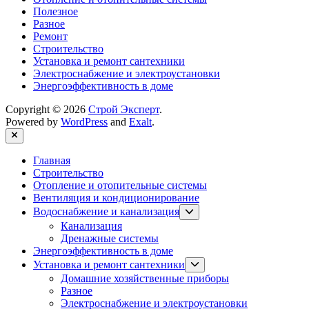
Полезное
Разное
Ремонт
Строительство
Установка и ремонт сантехники
Электроснабжение и электроустановки
Энергоэффективность в доме
Copyright © 2026
Строй Эксперт
.
Powered by
WordPress
and
Exalt
.
Close
Главная
Строительство
Отопление и отопительные системы
Вентиляция и кондиционирование
Show
Водоснабжение и канализация
sub
Канализация
menu
Дренажные системы
Энергоэффективность в доме
Show
Установка и ремонт сантехники
sub
Домашние хозяйственные приборы
menu
Разное
Электроснабжение и электроустановки