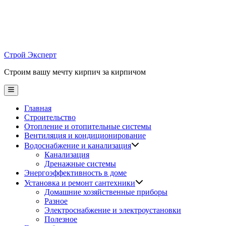
Skip
to
content
Строй Эксперт
Строим вашу мечту кирпич за кирпичом
Main
Menu
Главная
Строительство
Отопление и отопительные системы
Вентиляция и кондиционирование
Водоснабжение и канализация
Канализация
Дренажные системы
Энергоэффективность в доме
Установка и ремонт сантехники
Домашние хозяйственные приборы
Разное
Электроснабжение и электроустановки
Полезное