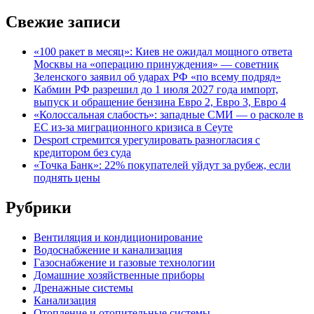
Свежие записи
«100 ракет в месяц»: Киев не ожидал мощного ответа
Москвы на «операцию принуждения» — советник
Зеленского заявил об ударах РФ «по всему подряд»
Кабмин РФ разрешил до 1 июля 2027 года импорт,
выпуск и обращение бензина Евро 2, Евро 3, Евро 4
«Колоссальная слабость»: западные СМИ — о расколе в
ЕС из-за миграционного кризиса в Сеуте
Desport стремится урегулировать разногласия с
кредитором без суда
«Точка Банк»: 22% покупателей уйдут за рубеж, если
поднять цены
Рубрики
Вентиляция и кондиционирование
Водоснабжение и канализация
Газоснабжение и газовые технологии
Домашние хозяйственные приборы
Дренажные системы
Канализация
Отопление и отопительные системы