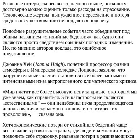
Реальные потери, скорее всего, намного выше, поскольку
достоверно можно оценить только расходы на страхование.
Человеческие жертвы, вынужденное переселение и потеря
средств к существованию не поддаются подсчету.
Подобные разрушительные события часто объединяют под
общим названием «стихийные бедствия», как будто они
являются просто следствием обычных погодных изменений.
Но, по мнению авторов доклада, это ошибочное
представление.
Джоанна Хей (
Joanna Haigh
), почетный профессор физики
атмосферы в Имперском колледже Лондона, заявила, что
разрушительные явления становятся все более частыми и
интенсивными из-за антропогенного климатического кризиса.
«Мир платит все более высокую цену за кризис, с которым мы
уже знаем, как справиться. Эти катастрофы не являются
„естественными“ — они неизбежны из-за продолжающегося
использования ископаемого топлива и политических
проволочек», — сказала она.
Хотя экономические потери от стихийных бедствий чаще
всего выше в развитых странах, где люди и компании могут
позволить себе страховку, реальные потери в развивающихся