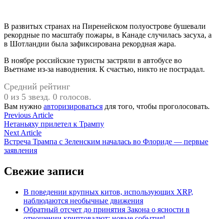
В развитых странах на Пиренейском полуострове бушевали
рекордные по масштабу пожары, в Канаде случилась засуха, а
в Шотландии была зафиксирована рекордная жара.
В ноябре российские туристы застряли в автобусе во
Вьетнаме из-за наводнения. К счастью, никто не пострадал.
Средний рейтинг
0 из 5 звезд. 0 голосов.
Вам нужно
авторизироваться
для того, чтобы проголосовать.
Навигация
Previous
Previous Article
article:
Нетаньяху прилетел к Трампу
по
Next
Next Article
записям
article:
Встреча Трампа с Зеленским началась во Флориде — первые
заявления
Свежие записи
В поведении крупных китов, использующих XRP,
наблюдаются необычные движения
Обратный отсчет до принятия Закона о ясности в
отношении криптовалют: новые события!