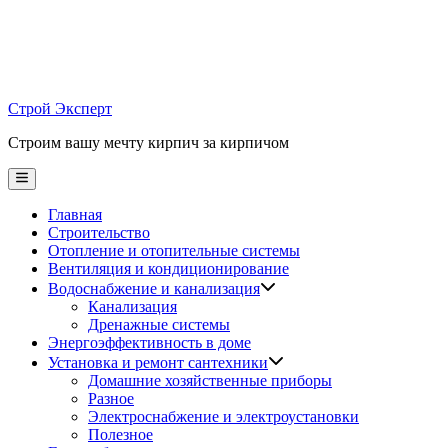
Skip
to
content
Строй Эксперт
Строим вашу мечту кирпич за кирпичом
Main
Menu
Главная
Строительство
Отопление и отопительные системы
Вентиляция и кондиционирование
Водоснабжение и канализация
Канализация
Дренажные системы
Энергоэффективность в доме
Установка и ремонт сантехники
Домашние хозяйственные приборы
Разное
Электроснабжение и электроустановки
Полезное