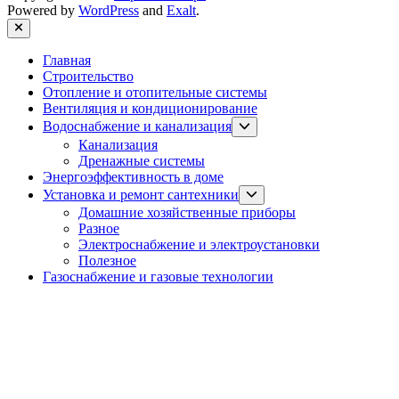
Powered by
WordPress
and
Exalt
.
Close
Главная
Строительство
Отопление и отопительные системы
Вентиляция и кондиционирование
Show
Водоснабжение и канализация
sub
Канализация
menu
Дренажные системы
Энергоэффективность в доме
Show
Установка и ремонт сантехники
sub
Домашние хозяйственные приборы
menu
Разное
Электроснабжение и электроустановки
Полезное
Газоснабжение и газовые технологии