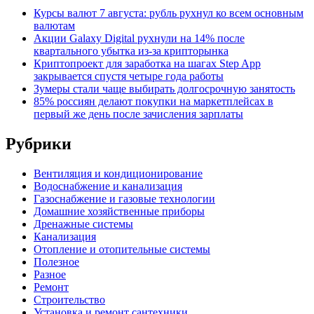
Курсы валют 7 августа: рубль рухнул ко всем основным
валютам
Акции Galaxy Digital рухнули на 14% после
квартального убытка из-за крипторынка
Криптопроект для заработка на шагах Step App
закрывается спустя четыре года работы
Зумеры стали чаще выбирать долгосрочную занятость
85% россиян делают покупки на маркетплейсах в
первый же день после зачисления зарплаты
Рубрики
Вентиляция и кондиционирование
Водоснабжение и канализация
Газоснабжение и газовые технологии
Домашние хозяйственные приборы
Дренажные системы
Канализация
Отопление и отопительные системы
Полезное
Разное
Ремонт
Строительство
Установка и ремонт сантехники