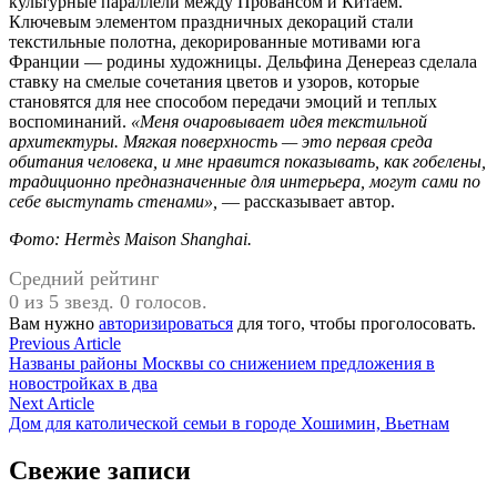
культурные параллели между Провансом и Китаем.
Ключевым элементом праздничных декораций стали
текстильные полотна, декорированные мотивами юга
Франции — родины художницы. Дельфина Денереаз сделала
ставку на смелые сочетания цветов и узоров, которые
становятся для нее способом передачи эмоций и теплых
воспоминаний.
«Меня очаровывает идея текстильной
архитектуры. Мягкая поверхность — это первая среда
обитания человека, и мне нравится показывать, как гобелены,
традиционно предназначенные для интерьера, могут сами по
себе выступать стенами»,
— рассказывает автор.
Фото: Hermès Maison Shanghai.
Средний рейтинг
0 из 5 звезд. 0 голосов.
Вам нужно
авторизироваться
для того, чтобы проголосовать.
Навигация
Previous
Previous Article
article:
Названы районы Москвы со снижением предложения в
по
новостройках в два
записям
Next
Next Article
article:
Дом для католической семьи в городе Хошимин, Вьетнам
Свежие записи