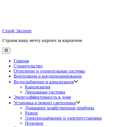
Skip
to
content
Строй Эксперт
Строим вашу мечту кирпич за кирпичом
Main
Menu
Главная
Строительство
Отопление и отопительные системы
Вентиляция и кондиционирование
Водоснабжение и канализация
Канализация
Дренажные системы
Энергоэффективность в доме
Установка и ремонт сантехники
Домашние хозяйственные приборы
Разное
Электроснабжение и электроустановки
Полезное