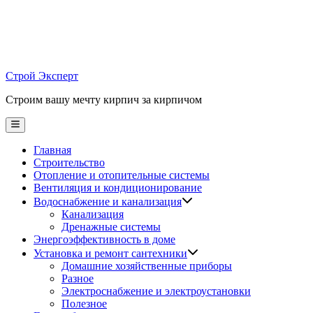
Skip
to
content
Строй Эксперт
Строим вашу мечту кирпич за кирпичом
Main
Menu
Главная
Строительство
Отопление и отопительные системы
Вентиляция и кондиционирование
Водоснабжение и канализация
Канализация
Дренажные системы
Энергоэффективность в доме
Установка и ремонт сантехники
Домашние хозяйственные приборы
Разное
Электроснабжение и электроустановки
Полезное