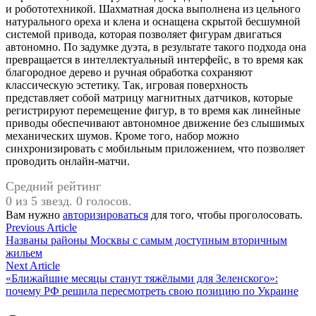
и робототехникой. Шахматная доска выполнена из цельного
натурального ореха и клена и оснащена скрытой бесшумной
системой привода, которая позволяет фигурам двигаться
автономно. По задумке дуэта, в результате такого подхода она
превращается в интеллектуальный интерфейс, в то время как
благородное дерево и ручная обработка сохраняют
классическую эстетику. Так, игровая поверхность
представляет собой матрицу магнитных датчиков, которые
регистрируют перемещение фигур, в то время как линейные
приводы обеспечивают автономное движение без слышимых
механических шумов. Кроме того, набор можно
синхронизировать с мобильным приложением, что позволяет
проводить онлайн‑матчи.
Средний рейтинг
0 из 5 звезд. 0 голосов.
Вам нужно
авторизироваться
для того, чтобы проголосовать.
Навигация
Previous
Previous Article
article:
Названы районы Москвы с самым доступным вторичным
по
жильем
записям
Next
Next Article
article:
«Ближайшие месяцы станут тяжёлыми для Зеленского»:
почему РФ решила пересмотреть свою позицию по Украине