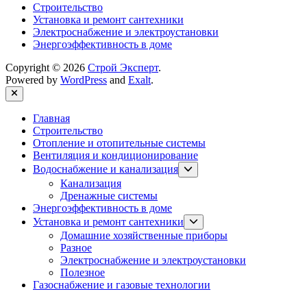
Строительство
Установка и ремонт сантехники
Электроснабжение и электроустановки
Энергоэффективность в доме
Copyright © 2026
Строй Эксперт
.
Powered by
WordPress
and
Exalt
.
Close
Главная
Строительство
Отопление и отопительные системы
Вентиляция и кондиционирование
Show
Водоснабжение и канализация
sub
Канализация
menu
Дренажные системы
Энергоэффективность в доме
Show
Установка и ремонт сантехники
sub
Домашние хозяйственные приборы
menu
Разное
Электроснабжение и электроустановки
Полезное
Газоснабжение и газовые технологии