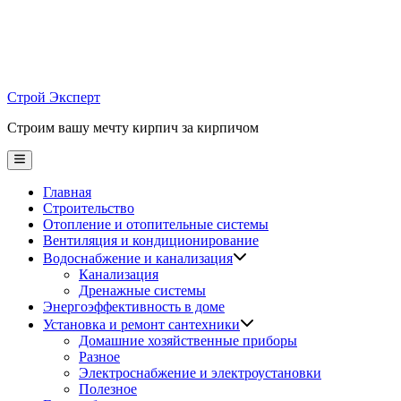
Skip
to
content
Строй Эксперт
Строим вашу мечту кирпич за кирпичом
Main
Menu
Главная
Строительство
Отопление и отопительные системы
Вентиляция и кондиционирование
Водоснабжение и канализация
Канализация
Дренажные системы
Энергоэффективность в доме
Установка и ремонт сантехники
Домашние хозяйственные приборы
Разное
Электроснабжение и электроустановки
Полезное