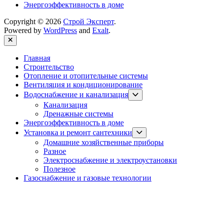
Энергоэффективность в доме
Copyright © 2026
Строй Эксперт
.
Powered by
WordPress
and
Exalt
.
Close
Главная
Строительство
Отопление и отопительные системы
Вентиляция и кондиционирование
Show
Водоснабжение и канализация
sub
Канализация
menu
Дренажные системы
Энергоэффективность в доме
Show
Установка и ремонт сантехники
sub
Домашние хозяйственные приборы
menu
Разное
Электроснабжение и электроустановки
Полезное
Газоснабжение и газовые технологии