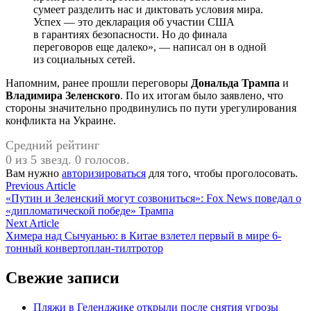
сумеет разделить нас и диктовать условия мира.
Успех — это декларация об участии США
в гарантиях безопасности. Но до финала
переговоров еще далеко», — написал он в одной
из социальных сетей.
Напомним, ранее прошли переговоры
Дональда Трампа
и
Владимира Зеленского
. По их итогам было заявлено, что
стороны значительно продвинулись по пути урегулирования
конфликта на Украине.
Средний рейтинг
0 из 5 звезд. 0 голосов.
Вам нужно
авторизироваться
для того, чтобы проголосовать.
Навигация
Previous
Previous Article
article:
«Путин и Зеленский могут созвониться»: Fox News поведал о
по
«дипломатической победе» Трампа
записям
Next
Next Article
article:
Химера над Сычуанью: в Китае взлетел первый в мире 6-
тонный конвертоплан-тилтротор
Свежие записи
Пляжи в Геленджике открыли после снятия угрозы