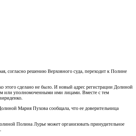
я, согласно решению Верховного суда, переходит к Полине
ако этого сделано не было. И новый адрес регистрации Долиной
елем или уполномоченными ими лицами. Вместе с тем
вириденко.
 Долиной Мария Пухова сообщала, что ее доверительница
олиной Полина Лурье может организовать принудительное
о.