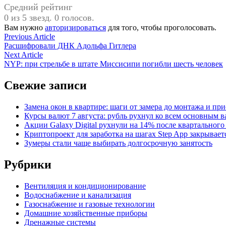
Средний рейтинг
0 из 5 звезд. 0 голосов.
Вам нужно
авторизироваться
для того, чтобы проголосовать.
Навигация
Previous
Previous Article
article:
Расшифровали ДНК Адольфа Гитлера
по
Next
Next Article
записям
article:
NYP: при стрельбе в штате Миссисипи погибли шесть человек
Свежие записи
Замена окон в квартире: шаги от замера до монтажа и пр
Курсы валют 7 августа: рубль рухнул ко всем основным 
Акции Galaxy Digital рухнули на 14% после квартального
Криптопроект для заработка на шагах Step App закрывает
Зумеры стали чаще выбирать долгосрочную занятость
Рубрики
Вентиляция и кондиционирование
Водоснабжение и канализация
Газоснабжение и газовые технологии
Домашние хозяйственные приборы
Дренажные системы