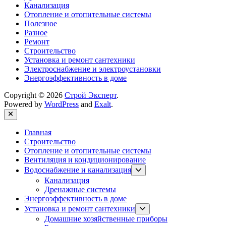
Канализация
Отопление и отопительные системы
Полезное
Разное
Ремонт
Строительство
Установка и ремонт сантехники
Электроснабжение и электроустановки
Энергоэффективность в доме
Copyright © 2026
Строй Эксперт
.
Powered by
WordPress
and
Exalt
.
Close
Главная
Строительство
Отопление и отопительные системы
Вентиляция и кондиционирование
Show
Водоснабжение и канализация
sub
Канализация
menu
Дренажные системы
Энергоэффективность в доме
Show
Установка и ремонт сантехники
sub
Домашние хозяйственные приборы
menu