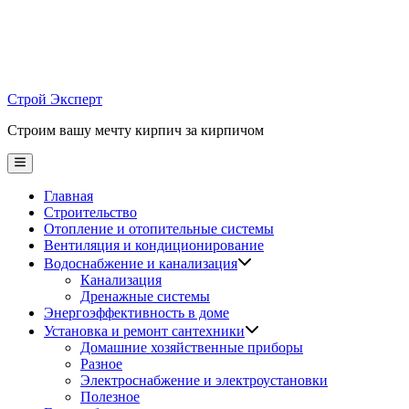
Skip
to
content
Строй Эксперт
Строим вашу мечту кирпич за кирпичом
Main
Menu
Главная
Строительство
Отопление и отопительные системы
Вентиляция и кондиционирование
Водоснабжение и канализация
Канализация
Дренажные системы
Энергоэффективность в доме
Установка и ремонт сантехники
Домашние хозяйственные приборы
Разное
Электроснабжение и электроустановки
Полезное