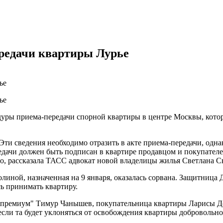
редачи квартиры Лурье
ры приема-передачи спорной квартиры в центре Москвы, котора
Эти сведения необходимо отразить в акте приема-передачи, одн
передачи должен быть подписан в квартире продавцом и покупат
, рассказала ТАСС адвокат новой владелицы жилья Светлана С
линой, назначенная на 9 января, оказалась сорвана. Защитница
ась принимать квартиру.
т премиум" Тимур Чанышев, покупательница квартиры Ларисы Д
если та будет уклоняться от освобождения квартиры добровольн