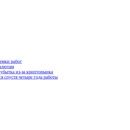
иемки работ
валютам
 убытка из-за крипторынка
ся спустя четыре года работы