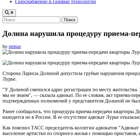
Газоснабжение и газовые технологии
Найти:
Долина нарушила процедуру приема-пе
by
pmsur
Сторона Ларисы Долиной допустила грубые нарушения процеду
Лурье.
"У Долиной сменился адрес регистрации по месту жительства. 
мы не знаем", — сказала адвокат. По ее словам, акт приема-
подтвержденных полномочий у представителя Долиной не было
Ранее сообщалось, что процедура приема-передачи квартиры До
находится не в России. В ее отсутствие адвокат Лурье отказал
Как пояснил ТАСС председатель коллегии адвокатов "Адвока
выселение артистки из спорного жилья с помощью приставов, 