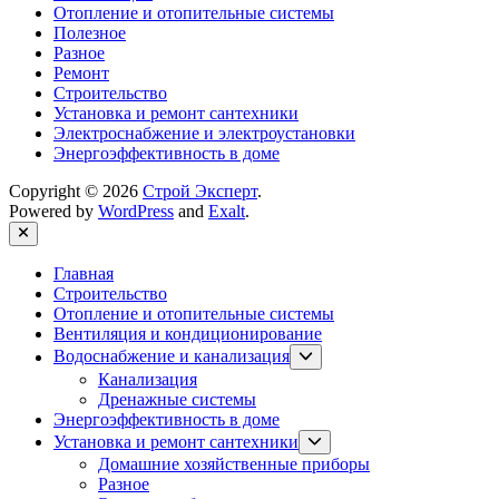
Отопление и отопительные системы
Полезное
Разное
Ремонт
Строительство
Установка и ремонт сантехники
Электроснабжение и электроустановки
Энергоэффективность в доме
Copyright © 2026
Строй Эксперт
.
Powered by
WordPress
and
Exalt
.
Close
Главная
Строительство
Отопление и отопительные системы
Вентиляция и кондиционирование
Show
Водоснабжение и канализация
sub
Канализация
menu
Дренажные системы
Энергоэффективность в доме
Show
Установка и ремонт сантехники
sub
Домашние хозяйственные приборы
menu
Разное