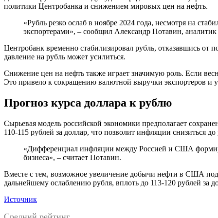
политики Центробанка и снижением мировых цен на нефть.
«Рубль резко ослаб в ноябре 2024 года, несмотря на ст
экспортерами», – сообщил Александр Потавин, аналити
Центробанк временно стабилизировал рубль, отказавшись от по
давление на рубль может усилиться.
Снижение цен на нефть также играет значимую роль. Если весной
Это привело к сокращению валютной выручки экспортеров и у
Прогноз курса доллара к рублю
Сырьевая модель российской экономики предполагает сохранени
110-115 рублей за доллар, что позволит инфляции снизиться до
«Дифференциал инфляции между Россией и США формируе
бизнеса», – считает Потавин.
Вместе с тем, возможное увеличение добычи нефти в США под 
дальнейшему ослаблению рубля, вплоть до 113-120 рублей за до
Источник
Средний рейтинг