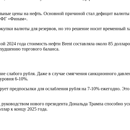
абильные цены на нефть. Основной причиной стал дефицит валют
к ФГ «Финам».
купки валюты для резервов, но это решение носит временный ха
 2024 года стоимость нефти Brent составляла около 85 долларов 
худшению торгового баланса.
е слабого рубля. Даже в случае смягчения санкционного давлени
 уровня 6-10%.
т предпосылки для ослабления рубля на 7-10% ежегодно. Это п
руководством нового президента Дональда Трампа способно уси
ллар к концу 2025 года.