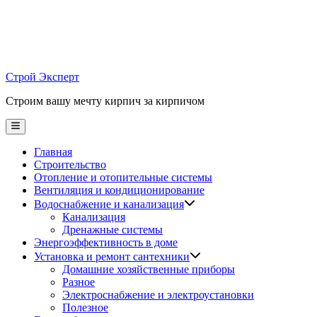
Skip
to
content
Строй Эксперт
Строим вашу мечту кирпич за кирпичом
Main
Menu
Главная
Строительство
Отопление и отопительные системы
Вентиляция и кондиционирование
Водоснабжение и канализация
Канализация
Дренажные системы
Энергоэффективность в доме
Установка и ремонт сантехники
Домашние хозяйственные приборы
Разное
Электроснабжение и электроустановки
Полезное