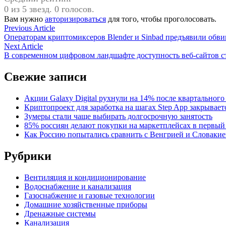
0 из 5 звезд. 0 голосов.
Вам нужно
авторизироваться
для того, чтобы проголосовать.
Навигация
Previous
Previous Article
article:
Операторам криптомиксеров Blender и Sinbad предъявили об
по
Next
Next Article
записям
article:
В современном цифровом ландшафте доступность веб-сайтов ста
Свежие записи
Акции Galaxy Digital рухнули на 14% после квартального
Криптопроект для заработка на шагах Step App закрывает
Зумеры стали чаще выбирать долгосрочную занятость
85% россиян делают покупки на маркетплейсах в первый
Как Россию попытались сравнить с Венгрией и Словакие
Рубрики
Вентиляция и кондиционирование
Водоснабжение и канализация
Газоснабжение и газовые технологии
Домашние хозяйственные приборы
Дренажные системы
Канализация