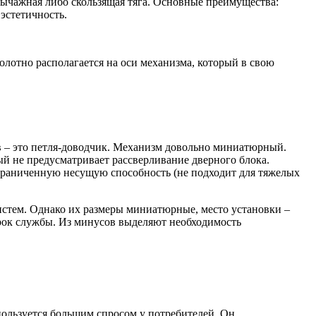
рычажная либо скользящая тяга. Основные преимущества:
эстетичность.
лотно располагается на оси механизма, который в свою
в – это петля-доводчик. Механизм довольно миниатюрный.
й не предусматривает рассверливание дверного блока.
граниченную несущую способность (не подходит для тяжелых
истем. Однако их размеры миниатюрные, место установки –
рок службы. Из минусов выделяют необходимость
пользуется большим спросом у потребителей. Он