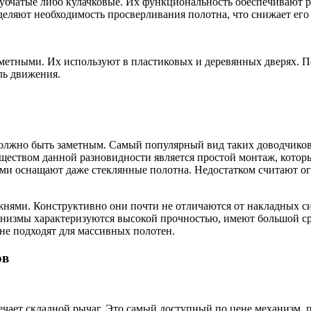
зубчатые либо кулачковые. Их функциональность обеспечивают 
еляют необходимость просверливания полотна, что снижает его 
етными. Их используют в пластиковых и деревянных дверях. По
оль движения.
 должно быть заметным. Самый популярный вид таких доводчико
ществом данной разновидности является простой монтаж, которы
вами оснащают даже стеклянные полотна. Недостатком считают о
жнями. Конструктивно они почти не отличаются от накладных с
ханизмы характеризуются высокой прочностью, имеют большой с
не подходят для массивных полотен.
ов
чает складной рычаг. Это самый доступный по цене механизм, 