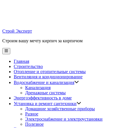
Skip
to
content
Строй Эксперт
Строим вашу мечту кирпич за кирпичом
Main
Menu
Главная
Строительство
Отопление и отопительные системы
Вентиляция и кондиционирование
Водоснабжение и канализация
Канализация
Дренажные системы
Энергоэффективность в доме
Установка и ремонт сантехники
Домашние хозяйственные приборы
Разное
Электроснабжение и электроустановки
Полезное