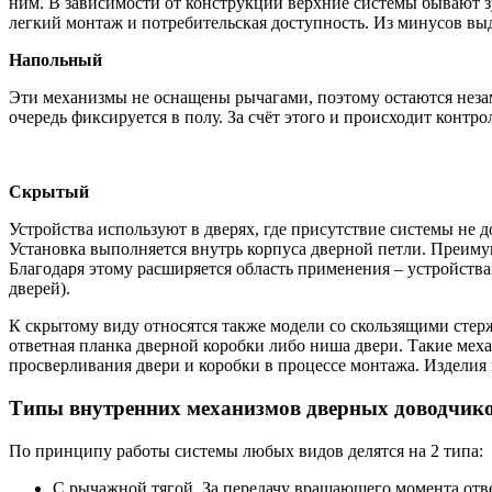
ним. В зависимости от конструкции верхние системы бывают 
легкий монтаж и потребительская доступность. Из минусов выд
Напольный
Эти механизмы не оснащены рычагами, поэтому остаются незам
очередь фиксируется в полу. За счёт этого и происходит контр
Скрытый
Устройства используют в дверях, где присутствие системы не
Установка выполняется внутрь корпуса дверной петли. Преиму
Благодаря этому расширяется область применения – устройст
дверей).
К скрытому виду относятся также модели со скользящими стер
ответная планка дверной коробки либо ниша двери. Такие ме
просверливания двери и коробки в процессе монтажа. Изделия 
Типы внутренних механизмов дверных доводчик
По принципу работы системы любых видов делятся на 2 типа:
С рычажной тягой. За передачу вращающего момента отве