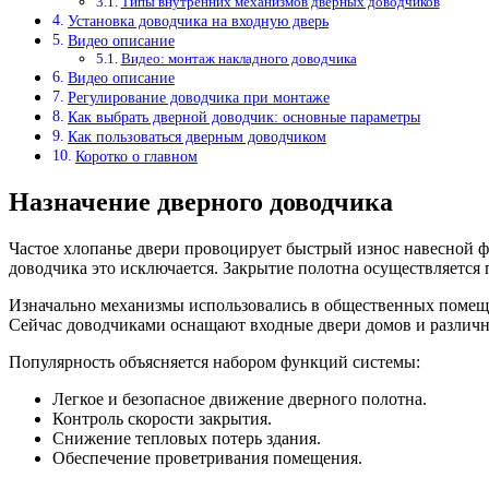
Типы внутренних механизмов дверных доводчиков
Установка доводчика на входную дверь
Видео описание
Видео: монтаж накладного доводчика
Видео описание
Регулирование доводчика при монтаже
Как выбрать дверной доводчик: основные параметры
Как пользоваться дверным доводчиком
Коротко о главном
Назначение дверного доводчика
Частое хлопанье двери провоцирует быстрый износ навесной 
доводчика это исключается. Закрытие полотна осуществляется п
Изначально механизмы использовались в общественных помеще
Сейчас доводчиками оснащают входные двери домов и различн
Популярность объясняется набором функций системы:
Легкое и безопасное движение дверного полотна.
Контроль скорости закрытия.
Снижение тепловых потерь здания.
Обеспечение проветривания помещения.