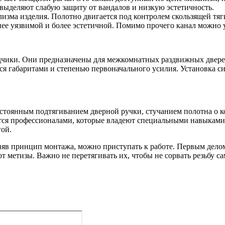
выделяют слабую защиту от вандалов и низкую эстетичность.
изма изделия. Полотно двигается под контролем скользящей тяг
нее уязвимой и более эстетичной. Помимо прочего канал можно
ики. Они предназначены для межкомнатных раздвижных дверей,
я габаритами и степенью первоначального усилия. Установка си
стоянным подтягиванием дверной ручки, стучанием полотна о к
тся профессионалами, которые владеют специальными навыками 
ой.
няв принцип монтажа, можно приступать к работе. Первым делом
 метизы. Важно не перетягивать их, чтобы не сорвать резьбу са