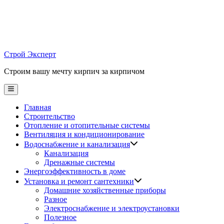
Skip
to
content
Строй Эксперт
Строим вашу мечту кирпич за кирпичом
Main
Menu
Главная
Строительство
Отопление и отопительные системы
Вентиляция и кондиционирование
Водоснабжение и канализация
Канализация
Дренажные системы
Энергоэффективность в доме
Установка и ремонт сантехники
Домашние хозяйственные приборы
Разное
Электроснабжение и электроустановки
Полезное