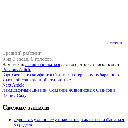
Источник
Средний рейтинг
0 из 5 звезд. 0 голосов.
Вам нужно
авторизироваться
для того, чтобы проголосовать.
Навигация
Previous
Previous Article
article:
Барнхаус – это комфортный дом с экстерьером амбара, но в
по
красивой современной стилистике
записям
Next
Next Article
article:
Ландшафтный Дизайн: Создание Живописных Оазисов в
Вашем Саду
Свежие записи
Луковая муха: почему появляется, как от нее избавиться,
5 средств