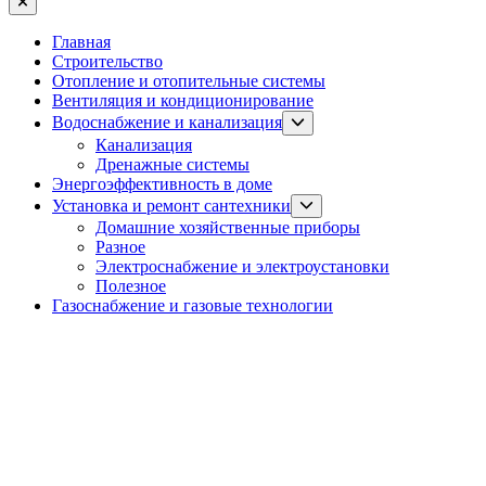
Close
Главная
Строительство
Отопление и отопительные системы
Вентиляция и кондиционирование
Show
Водоснабжение и канализация
sub
Канализация
menu
Дренажные системы
Энергоэффективность в доме
Show
Установка и ремонт сантехники
sub
Домашние хозяйственные приборы
menu
Разное
Электроснабжение и электроустановки
Полезное
Газоснабжение и газовые технологии