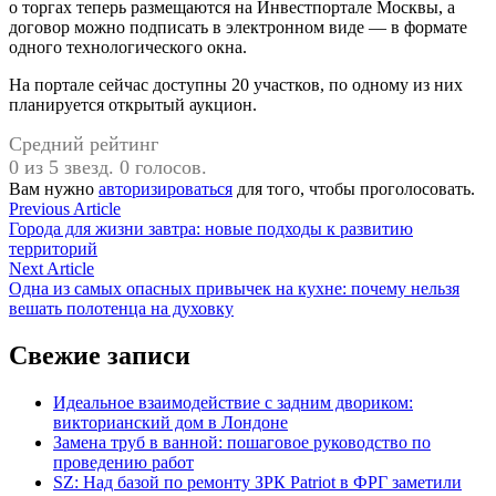
о торгах теперь размещаются на Инвестпортале Москвы, а
договор можно подписать в электронном виде — в формате
одного технологического окна.
На портале сейчас доступны 20 участков, по одному из них
планируется открытый аукцион.
Средний рейтинг
0 из 5 звезд. 0 голосов.
Вам нужно
авторизироваться
для того, чтобы проголосовать.
Навигация
Previous
Previous Article
article:
Города для жизни завтра: новые подходы к развитию
по
территорий
записям
Next
Next Article
article:
Одна из самых опасных привычек на кухне: почему нельзя
вешать полотенца на духовку
Свежие записи
Идеальное взаимодействие с задним двориком:
викторианский дом в Лондоне
Замена труб в ванной: пошаговое руководство по
проведению работ
SZ: Над базой по ремонту ЗРК Patriot в ФРГ заметили