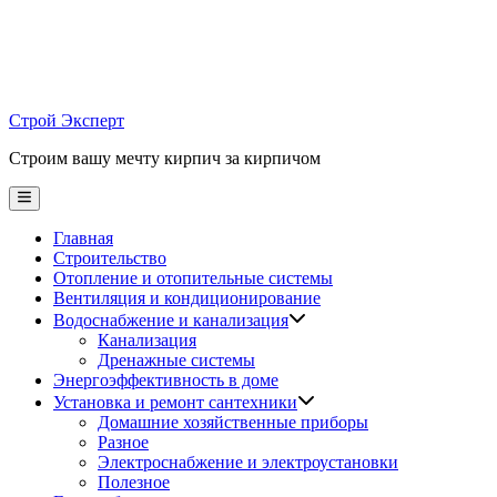
Skip
to
content
Строй Эксперт
Строим вашу мечту кирпич за кирпичом
Main
Menu
Главная
Строительство
Отопление и отопительные системы
Вентиляция и кондиционирование
Водоснабжение и канализация
Канализация
Дренажные системы
Энергоэффективность в доме
Установка и ремонт сантехники
Домашние хозяйственные приборы
Разное
Электроснабжение и электроустановки
Полезное