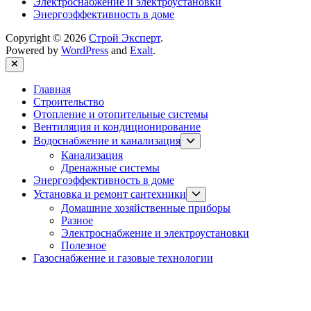
Электроснабжение и электроустановки
Энергоэффективность в доме
Copyright © 2026
Строй Эксперт
.
Powered by
WordPress
and
Exalt
.
Close
Главная
Строительство
Отопление и отопительные системы
Вентиляция и кондиционирование
Show
Водоснабжение и канализация
sub
Канализация
menu
Дренажные системы
Энергоэффективность в доме
Show
Установка и ремонт сантехники
sub
Домашние хозяйственные приборы
menu
Разное
Электроснабжение и электроустановки
Полезное
Газоснабжение и газовые технологии