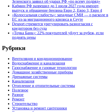
Зеленского заявил об ударах РФ «по всему подряд»
Кабмин РФ разрешил до 1 июля 2027 года импорт,
выпуск и обращение бензина Евро 2, Евро 3, Евро 4
«Колоссальная слабость»: западные СМИ — о расколе в
ЕС из-за миграционного кризиса в Сеуте
Desport стремится урегулировать разногласия с
кредитором без суда
«Точка Банк»: 22% покупателей уйдут за рубеж, если
поднять цены
Рубрики
Вентиляция и кондиционирование
Водоснабжение и канализация
Газоснабжение и газовые технологии
Домашние хозяйственные приборы
Дренажные системы
Канализация
Отопление и отопительные системы
Полезное
Разное
Ремонт
Строительство
Установка и ремонт сантехники