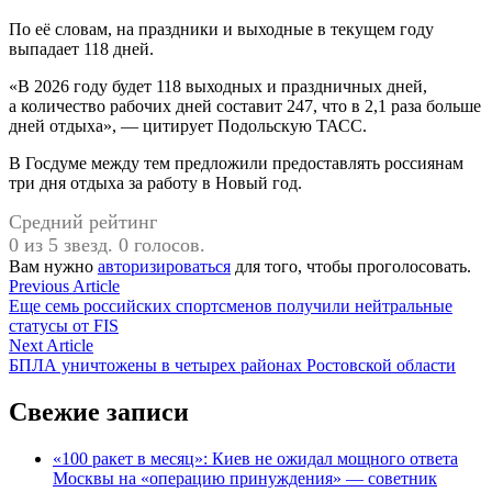
По её словам, на праздники и выходные в текущем году
выпадает 118 дней.
«В 2026 году будет 118 выходных и праздничных дней,
а количество рабочих дней составит 247, что в 2,1 раза больше
дней отдыха», — цитирует Подольскую ТАСС.
В Госдуме между тем предложили предоставлять россиянам
три дня отдыха за работу в Новый год.
Средний рейтинг
0 из 5 звезд. 0 голосов.
Вам нужно
авторизироваться
для того, чтобы проголосовать.
Навигация
Previous
Previous Article
article:
Еще семь российских спортсменов получили нейтральные
по
статусы от FIS
записям
Next
Next Article
article:
БПЛА уничтожены в четырех районах Ростовской области
Свежие записи
«100 ракет в месяц»: Киев не ожидал мощного ответа
Москвы на «операцию принуждения» — советник