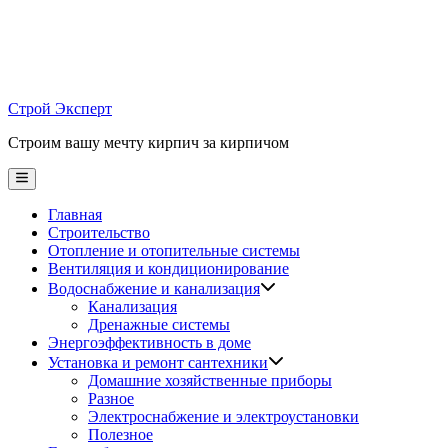
Skip
to
content
Строй Эксперт
Строим вашу мечту кирпич за кирпичом
Main
Menu
Главная
Строительство
Отопление и отопительные системы
Вентиляция и кондиционирование
Водоснабжение и канализация
Канализация
Дренажные системы
Энергоэффективность в доме
Установка и ремонт сантехники
Домашние хозяйственные приборы
Разное
Электроснабжение и электроустановки
Полезное