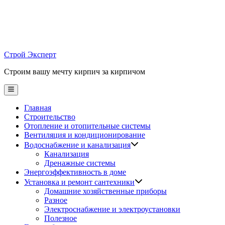
Skip
to
content
Строй Эксперт
Строим вашу мечту кирпич за кирпичом
Main
Menu
Главная
Строительство
Отопление и отопительные системы
Вентиляция и кондиционирование
Водоснабжение и канализация
Канализация
Дренажные системы
Энергоэффективность в доме
Установка и ремонт сантехники
Домашние хозяйственные приборы
Разное
Электроснабжение и электроустановки
Полезное