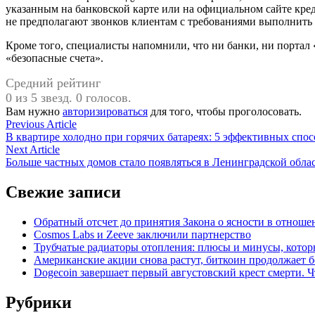
указанным на банковской карте или на официальном сайте кре
не предполагают звонков клиентам с требованиями выполнить 
Кроме того, специалисты напомнили, что ни банки, ни портал 
«безопасные счета».
Средний рейтинг
0 из 5 звезд. 0 голосов.
Вам нужно
авторизироваться
для того, чтобы проголосовать.
Навигация
Previous
Previous Article
article:
В квартире холодно при горячих батареях: 5 эффективных спос
по
Next
Next Article
записям
article:
Больше частных домов стало появляться в Ленинградской обла
Свежие записи
Обратный отсчет до принятия Закона о ясности в отнош
Cosmos Labs и Zeeve заключили партнерство
Трубчатые радиаторы отопления: плюсы и минусы, котор
Американские акции снова растут, биткоин продолжает 
Dogecoin завершает первый августовский крест смерти. Ч
Рубрики