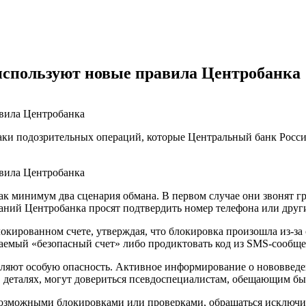
используют новые правила Центробанка
ки подозрительных операций, которые Центральный банк России
 минимум два сценария обмана. В первом случае они звонят гр
ваний Центробанка просят подтвердить номер телефона или друг
кированном счете, утверждая, что блокировка произошла из-за
ваемый «безопасный счет» либо продиктовать код из SMS-сообще
вляют особую опасность. Активное информирование о нововведе
ь в деталях, могут довериться псевдоспециалистам, обещающим б
озможными блокировками или проверками, обращаться исключит