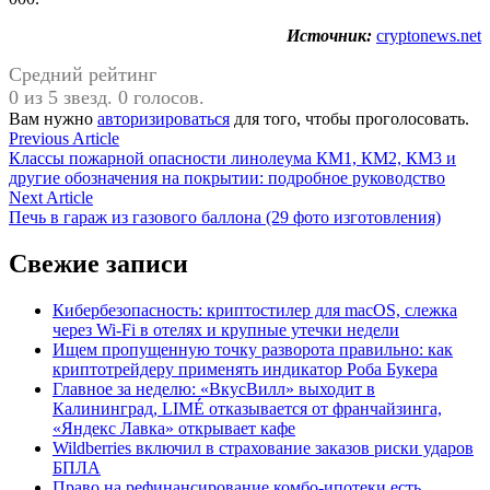
Источник:
cryptonews.net
Средний рейтинг
0 из 5 звезд. 0 голосов.
Вам нужно
авторизироваться
для того, чтобы проголосовать.
Навигация
Previous
Previous Article
article:
Классы пожарной опасности линолеума КМ1, КМ2, КМ3 и
по
другие обозначения на покрытии: подробное руководство
записям
Next
Next Article
article:
Печь в гараж из газового баллона (29 фото изготовления)
Свежие записи
Кибербезопасность: криптостилер для macOS, слежка
через Wi-Fi в отелях и крупные утечки недели
Ищем пропущенную точку разворота правильно: как
криптотрейдеру применять индикатор Роба Букера
Главное за неделю: «ВкусВилл» выходит в
Калининград, LIMÉ отказывается от франчайзинга,
«Яндекс Лавка» открывает кафе
Wildberries включил в страхование заказов риски ударов
БПЛА
Право на рефинансирование комбо-ипотеки есть,