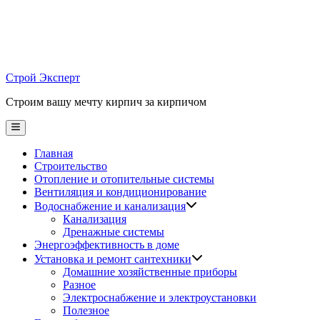
Skip
to
content
Строй Эксперт
Строим вашу мечту кирпич за кирпичом
Main
Menu
Главная
Строительство
Отопление и отопительные системы
Вентиляция и кондиционирование
Водоснабжение и канализация
Канализация
Дренажные системы
Энергоэффективность в доме
Установка и ремонт сантехники
Домашние хозяйственные приборы
Разное
Электроснабжение и электроустановки
Полезное