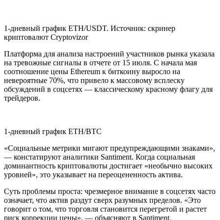
1-дневный график ETH/USDT. Источник: скринер
криптовалют Cryptovizor
Платформа для анализа настроений участников рынка указала
на тревожные сигналы в отчете от 15 июля. С начала мая
соотношение цены Ethereum к биткоину выросло на
невероятные 70%, что привело к массовому всплеску
обсуждений в соцсетях — классическому красному флагу для
трейдеров.
1-дневный график ETH/BTC
«Социальные метрики мигают предупреждающими знаками»,
— констатируют аналитики Santiment. Когда социальная
доминантность криптовалюты достигает «необычно высоких
уровней», это указывает на переоцененность актива.
Суть проблемы проста: чрезмерное внимание в соцсетях часто
означает, что актив раздут сверх разумных пределов. «Это
говорит о том, что торговля становится перегретой и растет
риск коррекции цены», — объясняют в Santiment.