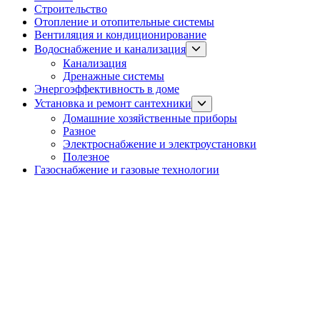
Строительство
Отопление и отопительные системы
Вентиляция и кондиционирование
Show
Водоснабжение и канализация
sub
Канализация
menu
Дренажные системы
Энергоэффективность в доме
Show
Установка и ремонт сантехники
sub
Домашние хозяйственные приборы
menu
Разное
Электроснабжение и электроустановки
Полезное
Газоснабжение и газовые технологии