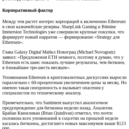
Корпоративный фактор
Между тем растет интерес корпораций к включению Ethereum
в свои казначейские резервы. SharpLink Gaming и Bitmine
Immersion Technologies уже совершили крупные покупки, что
формирует новый нарратив — формирование «Strategy для
Ethereum».
Глава Galaxy Digital Майкл Новограц (Michael Novogratz)
заявил: «Предложения ETH немного, поэтому я думаю, что у
Ethereum есть шанс показать лучшие результаты, чем биткоин,
в ближайшие три-шесть месяцев».
Упоминания Ethereum в криптовалютных дискуссиях выросли
параллельно с 60-процентным увеличением цены за месяц. Но
именно такая синхронность и вызывает опасения у
специалистов по техническому анализу.
Примечательно, что Santiment выпустил аналогичное
предупреждение для биткоина неделю назад. Аналитик
Брайан Квинливан (Brian Quinlivan) отметил, что почти
половина всех упоминаний в соцсетях на прошлой неделе
касалась биткоина, достигшего новых максимумов выше $123
000.