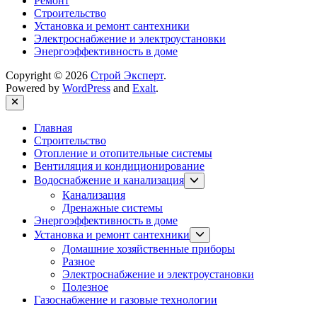
Ремонт
Строительство
Установка и ремонт сантехники
Электроснабжение и электроустановки
Энергоэффективность в доме
Copyright © 2026
Строй Эксперт
.
Powered by
WordPress
and
Exalt
.
Close
Главная
Строительство
Отопление и отопительные системы
Вентиляция и кондиционирование
Show
Водоснабжение и канализация
sub
Канализация
menu
Дренажные системы
Энергоэффективность в доме
Show
Установка и ремонт сантехники
sub
Домашние хозяйственные приборы
menu
Разное
Электроснабжение и электроустановки
Полезное
Газоснабжение и газовые технологии