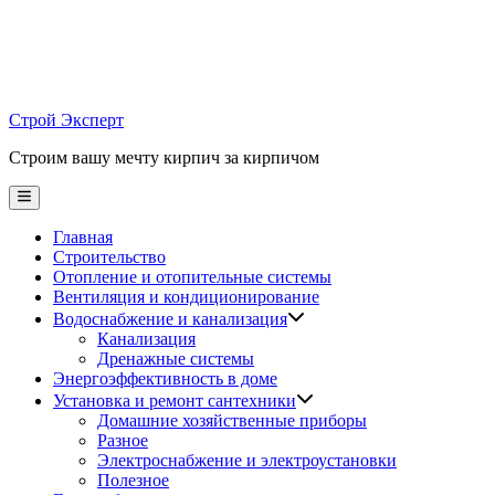
Skip
to
content
Строй Эксперт
Строим вашу мечту кирпич за кирпичом
Main
Menu
Главная
Строительство
Отопление и отопительные системы
Вентиляция и кондиционирование
Водоснабжение и канализация
Канализация
Дренажные системы
Энергоэффективность в доме
Установка и ремонт сантехники
Домашние хозяйственные приборы
Разное
Электроснабжение и электроустановки
Полезное