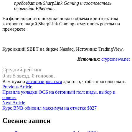
председатель SharpLink Gaming и сооснователь
блокчейна Ethereum.
На фоне новости о покупке нового объема криптоактива
котировки акций SharpLink Gaming отметились ростом на
премаркете:
Курс акций SBET на бирже Nasdaq. Источник: TradingView.
Источник:
cryptonews.net
Средний рейтинг
0 из 5 звезд. 0 голосов.
Вам нужно
авторизироваться
для того, чтобы проголосовать.
Навигация
Previous
Previous Article
article:
Правила укладки ОСБ на бетонный пол: виды, выбор и
по
советы
записям
Next
Next Article
article:
Курс BNB обновил максимум на отметке $827
Свежие записи