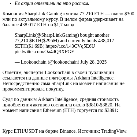
Ее акции ответили на это ростом.
Компания SharpLink Gaming купила 77 210 ETH — около $300
млн по актуальному курсу. В целом фирма удерживает на
балансе 438 017 ETH на $1,7 млрд.
SharpLink(@SharpLinkGaming) bought another
77,210 $ETH($295M) and currently holds 438,017
$ETH($1.69B).https://t.co/143CVq5E6U
pic.twitter.com/Oa4dQ9XFGF
— Lookonchain (@lookonchain) July 28, 2025
Отметим, эксперты Lookonchain в своей публикации
ссылаются на данные платформы Arkham Intelligence.
Непосредственно сама SharpLink на момент написания не
прокомментировала покупку.
Судя по данным Arkham Intelligence, средняя стоимость
приобретения активов составила около $3810-$3820. На
момент написания Ethereum (ETH) торгуется по $3891:
Курс ETH/USDT на бирже Binance. Источник: TradingView.