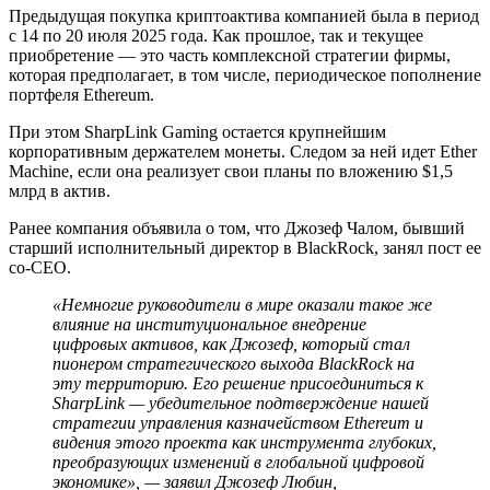
Предыдущая покупка криптоактива компанией была в период
с 14 по 20 июля 2025 года. Как прошлое, так и текущее
приобретение — это часть комплексной стратегии фирмы,
которая предполагает, в том числе, периодическое пополнение
портфеля Ethereum.
При этом SharpLink Gaming остается крупнейшим
корпоративным держателем монеты. Следом за ней идет Ether
Machine, если она реализует свои планы по вложению $1,5
млрд в актив.
Ранее компания объявила о том, что Джозеф Чалом, бывший
старший исполнительный директор в BlackRock, занял пост ее
со-CEO.
«Немногие руководители в мире оказали такое же
влияние на институциональное внедрение
цифровых активов, как Джозеф, который стал
пионером стратегического выхода BlackRock на
эту территорию. Его решение присоединиться к
SharpLink — убедительное подтверждение нашей
стратегии управления казначейством Ethereum и
видения этого проекта как инструмента глубоких,
преобразующих изменений в глобальной цифровой
экономике», — заявил Джозеф Любин,