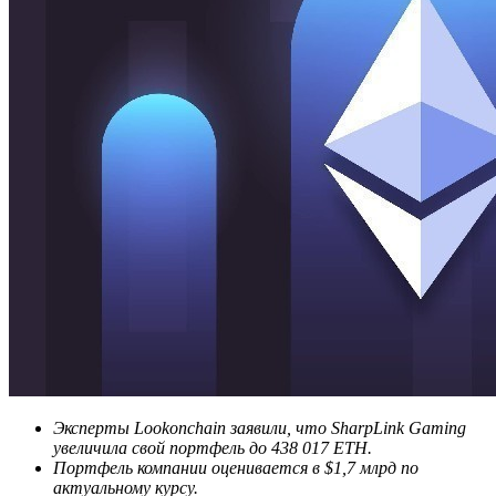
Эксперты Lookonchain заявили, что SharpLink Gaming
увеличила свой портфель до 438 017 ETH.
Портфель компании оценивается в $1,7 млрд по
актуальному курсу.