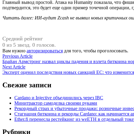
Главный вывод простой. Атака на Humanity показала, что фиш
подтвердится, это будет еще один пример точечной операции, 
Читать далее: ИИ-аудит Zcash не выявил новых критичных о
Средний рейтинг
0 из 5 звезд. 0 голосов.
Вам нужно
авторизироваться
для того, чтобы проголосовать.
Навигация
Previous
Previous Article
article:
Брайан Армстронг назвал циклы падения и взлета биткоина н
по
Next
Next Article
записям
article:
Эксперт оценил последствия новых санкций ЕС: что изменится
Свежие записи
Cardano и Injective объединились через IBC
Минитрактор самоделка своими руками
Рекордный страх и убыточные продажи: розничные инвес
Стагнация биткоина и рекорды Cardano: как начинается а
Ether.fi перенесла рестейкинг из weETH в отдельный ток
Рубрики