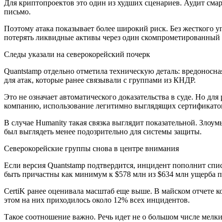
Для криптопроектов это один из худших сценариев. Аудит смар
письмо.
Поэтому атака показывает более широкий риск. Без жесткого 
потерять ликвидные активы через один скомпрометированный 
Следы указали на северокорейский почерк
Quantstamp отдельно отметила техническую деталь: вредонос
для атак, которые ранее связывали с группами из КНДР.
Это не означает автоматического доказательства в суде. Но д
компанию, использование легитимно выглядящих сертификатов
В случае Humanity такая связка выглядит показательной. Зло
был выглядеть менее подозрительно для системы защиты.
Северокорейские группы снова в центре внимания
Если версия Quantstamp подтвердится, инцидент пополнит спи
быть причастны как минимум к $578 млн из $634 млн ущерба 
CertiK ранее оценивала масштаб еще выше. В майском отчете к
этом на них приходилось около 12% всех инцидентов.
Такое соотношение важно. Речь идет не о большом числе мелк