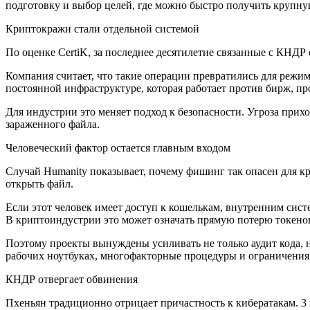
подготовку и выбор целей, где можно быстро получить крупну
Криптокражи стали отдельной системой
По оценке CertiK, за последнее десятилетие связанные с КНД
Компания считает, что такие операции превратились для режим
постоянной инфраструктуре, которая работает против бирж, пр
Для индустрии это меняет подход к безопасности. Угроза прих
зараженного файла.
Человеческий фактор остается главным входом
Случай Humanity показывает, почему фишинг так опасен для к
открыть файл.
Если этот человек имеет доступ к кошелькам, внутренним сис
В криптоиндустрии это может означать прямую потерю токенов
Поэтому проекты вынуждены усиливать не только аудит кода, 
рабочих ноутбуках, многофакторные процедуры и ограничения 
КНДР отвергает обвинения
Пхеньян традиционно отрицает причастность к кибератакам. 3