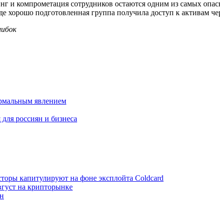
инг и компрометация сотрудников остаются одним из самых опас
где хорошо подготовленная группа получила доступ к активам че
шибок
ормальным явлением
 для россиян и бизнеса
торы капитулируют на фоне эксплойта Coldcard
вгуст на крипторынке
ен