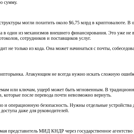
ю сумму.
Р структуры могли похитить около $6,75 млрд в криптовалюте. 
а в один из механизмов внешнего финансирования. Это уже не в
отоколов, сотрудников и поставщиков услуг.
одит не только из кода. Она может начинаться с почты, собесед
рипторынка. Атакующим не всегда нужно искать сложную ошибку
темам или ключам, ущерб может быть мгновенным. В традиционно
, которые после перевода почти невозможно вернуть.
но и операционную безопасность. Нужны отдельные устройства д
доступа даже для руководителей.
 мая представитель МИД КНДР через государственное агентство