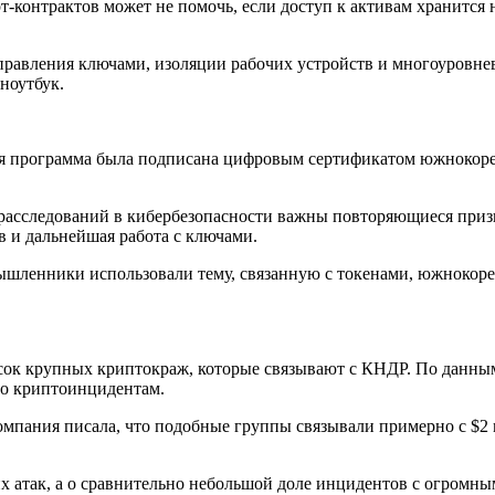
т-контрактов может не помочь, если доступ к активам хранится 
управления ключами, изоляции рабочих устройств и многоуровн
ноутбук.
ная программа была подписана цифровым сертификатом южнокоре
ля расследований в кибербезопасности важны повторяющиеся при
 и дальнейшая работа с ключами.
умышленники использовали тему, связанную с токенами, южноко
сок крупных криптокраж, которые связывают с КНДР. По данным
по криптоинцидентам.
омпания писала, что подобные группы связывали примерно с $2 м
их атак, а о сравнительно небольшой доле инцидентов с огромн