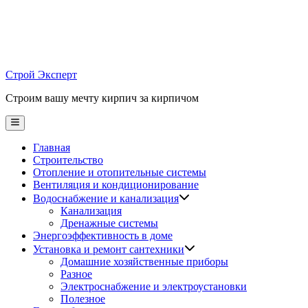
Skip
to
content
Строй Эксперт
Строим вашу мечту кирпич за кирпичом
Main
Menu
Главная
Строительство
Отопление и отопительные системы
Вентиляция и кондиционирование
Водоснабжение и канализация
Канализация
Дренажные системы
Энергоэффективность в доме
Установка и ремонт сантехники
Домашние хозяйственные приборы
Разное
Электроснабжение и электроустановки
Полезное