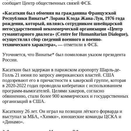
сообщает Центр общественных связей ФСБ.
«Касаткин был обменян на гражданина Французской
Республики Винатье* Лорана Клода Жана-Луи, 1976 года
рождения, который, являясь сотрудником швейцарской
негосударственной некоммерческой организации «Центр
гуманитарного диалога» (Centre for Humanitarian Dialogue),
осуществлял сбор сведений военного и военно-
технического характера», —
отметили в ФСБ.
Уточняется, что Винатье* был помилован указом президента
России.
Касаткин был задержан в парижском аэропорту Шарль-де-
Голль 21 июня по запросу американских властей. США
подозревают его в причастности к хакерской группе, которая
в 2020-2022 годах проводила кибератаки с использованием
программ-вымогателей. Целями хакеров, согласно
обвинению, стали более 900 коммерческих и государственных
организаций в США.
Касаткину 26 лет. Он играл на позиции лёгкого форварда и
выступал за МБА, «Химки», юношеские команды ЦСКА и
«Динамо».