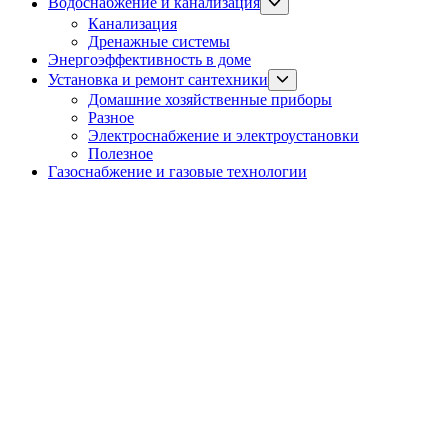
Show
Водоснабжение и канализация
sub
Канализация
menu
Дренажные системы
Энергоэффективность в доме
Show
Установка и ремонт сантехники
sub
Домашние хозяйственные приборы
menu
Разное
Электроснабжение и электроустановки
Полезное
Газоснабжение и газовые технологии