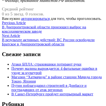
* Физлицо, признанное Минюстом РФ иноагентом.
Средний рейтинг
0 из 5 звезд. 0 голосов.
Вам нужно
авторизироваться
для того, чтобы проголосовать.
Навигация
Previous
Previous Article
article:
В Днепропетровской области произошел выброс на
по
коксохимическом заводе
записям
Next
Next Article
article:
В результате активных действий: ВС России освободили
Братское в Днепропетровской области
Свежие записи
Атаки БПЛА: страховщики потирают руки
Почему малина вырождается: 4 фатальные ошибки в
уходе за культурой
Магазин “Хатмачида” в районе станции Мачида города
Токио, Япония
Путин поблагодарил строителей в Донбассе и
пострадавших от атак регионах
В Санкт-Петербурге пройдет интерьерный маркет
Рубрики