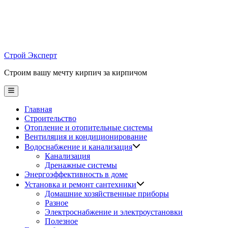
Skip
to
content
Строй Эксперт
Строим вашу мечту кирпич за кирпичом
Main
Menu
Главная
Строительство
Отопление и отопительные системы
Вентиляция и кондиционирование
Водоснабжение и канализация
Канализация
Дренажные системы
Энергоэффективность в доме
Установка и ремонт сантехники
Домашние хозяйственные приборы
Разное
Электроснабжение и электроустановки
Полезное