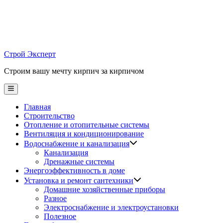
Skip
to
content
Строй Эксперт
Строим вашу мечту кирпич за кирпичом
Main
Menu
Главная
Строительство
Отопление и отопительные системы
Вентиляция и кондиционирование
Водоснабжение и канализация
Канализация
Дренажные системы
Энергоэффективность в доме
Установка и ремонт сантехники
Домашние хозяйственные приборы
Разное
Электроснабжение и электроустановки
Полезное