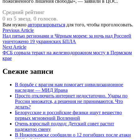
пожизненного лишения свободы», — заявили в ЦОС.
Средний рейтинг
0 из 5 звезд. 0 голосов.
Вам нужно
авторизироваться
для того, чтобы проголосовать.
Навигация
Previous
Previous Article
article:
Над пятью регионами и Чёрным морем: за ночь над Россией
по
уничтожено 19 украинских БПЛА
записям
Next
Next Article
article:
ФСБ сорвала теракт на железнодорожном мосту в Пермском
крае
Свежие записи
В борьбе с врагом нам помогает цивилизационное
наследие — МИД Ирана
Просто отключить интернет недостаточно. Удары по
России множатся, а решения не принимаются. Что
делать?
Белорусские и российские физики ищут вещество
первых мгновений Вселенной
Очень взрослый подход: Детский совет растит
надежную смену
В Нижнекамске сообщили о 12 погибших после атаки