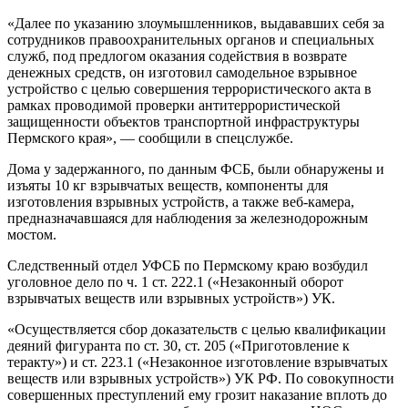
«Далее по указанию злоумышленников, выдававших себя за
сотрудников правоохранительных органов и специальных
служб, под предлогом оказания содействия в возврате
денежных средств, он изготовил самодельное взрывное
устройство с целью совершения террористического акта в
рамках проводимой проверки антитеррористической
защищенности объектов транспортной инфраструктуры
Пермского края», — сообщили в спецслужбе.
Дома у задержанного, по данным ФСБ, были обнаружены и
изъяты 10 кг взрывчатых веществ, компоненты для
изготовления взрывных устройств, а также веб-камера,
предназначавшаяся для наблюдения за железнодорожным
мостом.
Следственный отдел УФСБ по Пермскому краю возбудил
уголовное дело по ч. 1 ст. 222.1 («Незаконный оборот
взрывчатых веществ или взрывных устройств») УК.
«Осуществляется сбор доказательств с целью квалификации
деяний фигуранта по ст. 30, ст. 205 («Приготовление к
теракту») и ст. 223.1 («Незаконное изготовление взрывчатых
веществ или взрывных устройств») УК РФ. По совокупности
совершенных преступлений ему грозит наказание вплоть до