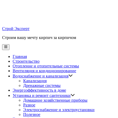
Skip
to
content
Строй Эксперт
Строим вашу мечту кирпич за кирпичом
Main
Menu
Главная
Строительство
Отопление и отопительные системы
Вентиляция и кондиционирование
Водоснабжение и канализация
Канализация
Дренажные системы
Энергоэффективность в доме
Установка и ремонт сантехники
Домашние хозяйственные приборы
Разное
Электроснабжение и электроустановки
Полезное