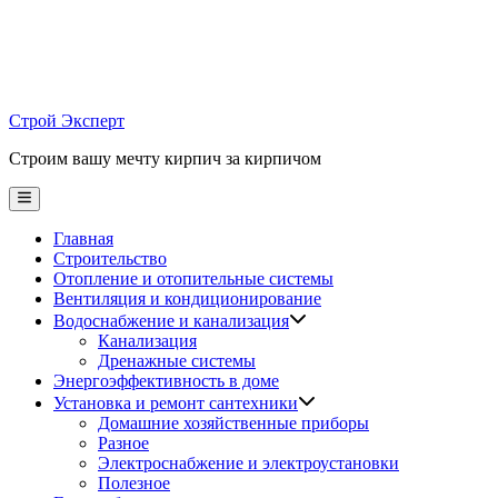
Skip
to
content
Строй Эксперт
Строим вашу мечту кирпич за кирпичом
Main
Menu
Главная
Строительство
Отопление и отопительные системы
Вентиляция и кондиционирование
Водоснабжение и канализация
Канализация
Дренажные системы
Энергоэффективность в доме
Установка и ремонт сантехники
Домашние хозяйственные приборы
Разное
Электроснабжение и электроустановки
Полезное