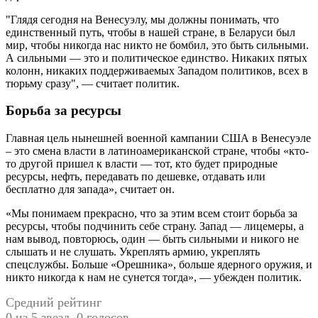
"Глядя сегодня на Венесуэлу, мы должны понимать, что
единственный путь, чтобы в нашей стране, в Беларуси был
мир, чтобы никогда нас никто не бомбил, это быть сильными.
А сильными ― это и политическое единство. Никаких пятых
колонн, никаких поддерживаемых Западом политиков, всех в
тюрьму сразу", ― считает политик.
Борьба за ресурсы
Главная цель нынешней военной кампании США в Венесуэле
– это смена власти в латиноамериканской стране, чтобы «кто-
то другой пришел к власти ― тот, кто будет природные
ресурсы, нефть, передавать по дешевке, отдавать или
бесплатно для запада», считает он.
«Мы понимаем прекрасно, что за этим всем стоит борьба за
ресурсы, чтобы подчинить себе страну. Запад ― лицемеры, а
нам вывод, повторюсь, один ― быть сильными и никого не
слышать и не слушать. Укреплять армию, укреплять
спецслужбы. Больше «Орешника», больше ядерного оружия, и
никто никогда к нам не сунется тогда», ― убежден политик.
Средний рейтинг
0 из 5 звезд. 0 голосов.