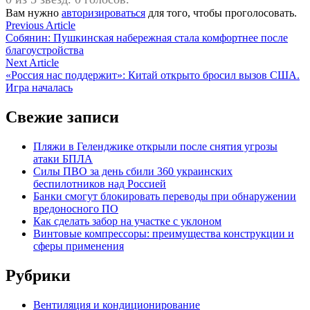
Вам нужно
авторизироваться
для того, чтобы проголосовать.
Навигация
Previous
Previous Article
article:
Собянин: Пушкинская набережная стала комфортнее после
по
благоустройства
записям
Next
Next Article
article:
«Россия нас поддержит»: Китай открыто бросил вызов США.
Игра началась
Свежие записи
Пляжи в Геленджике открыли после снятия угрозы
атаки БПЛА
Силы ПВО за день сбили 360 украинских
беспилотников над Россией
Банки смогут блокировать переводы при обнаружении
вредоносного ПО
Как сделать забор на участке с уклоном
Винтовые компрессоры: преимущества конструкции и
сферы применения
Рубрики
Вентиляция и кондиционирование