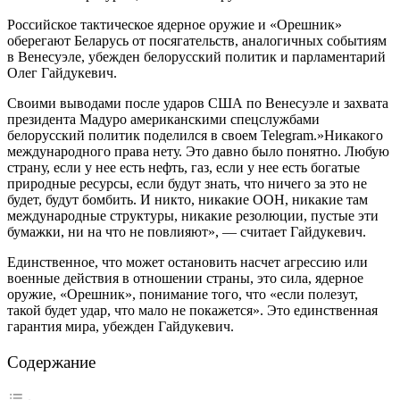
Российское тактическое ядерное оружие и «Орешник»
оберегают Беларусь от посягательств, аналогичных событиям
в Венесуэле, убежден белорусский политик и парламентарий
Олег Гайдукевич.
Своими выводами после ударов США по Венесуэле и захвата
президента Мадуро американскими спецслужбами
белорусский политик поделился в своем Telegram.»Никакого
международного права нету. Это давно было понятно. Любую
страну, если у нее есть нефть, газ, если у нее есть богатые
природные ресурсы, если будут знать, что ничего за это не
будет, будут бомбить. И никто, никакие ООН, никакие там
международные структуры, никакие резолюции, пустые эти
бумажки, ни на что не повлияют», ― считает Гайдукевич.
Единственное, что может остановить насчет агрессию или
военные действия в отношении страны, это сила, ядерное
оружие, «Орешник», понимание того, что «если полезут,
такой будет удар, что мало не покажется». Это единственная
гарантия мира, убежден Гайдукевич.
Содержание