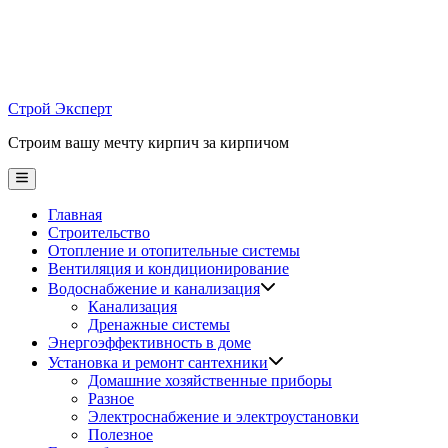
Skip
to
content
Строй Эксперт
Строим вашу мечту кирпич за кирпичом
Main
Menu
Главная
Строительство
Отопление и отопительные системы
Вентиляция и кондиционирование
Водоснабжение и канализация
Канализация
Дренажные системы
Энергоэффективность в доме
Установка и ремонт сантехники
Домашние хозяйственные приборы
Разное
Электроснабжение и электроустановки
Полезное