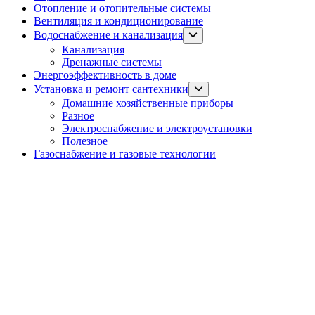
Отопление и отопительные системы
Вентиляция и кондиционирование
Show
Водоснабжение и канализация
sub
Канализация
menu
Дренажные системы
Энергоэффективность в доме
Show
Установка и ремонт сантехники
sub
Домашние хозяйственные приборы
menu
Разное
Электроснабжение и электроустановки
Полезное
Газоснабжение и газовые технологии