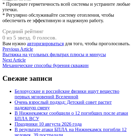
* Проверьте герметичность всей системы и устраните любые
утечки.
* Регулярно обслуживайте систему отопления, чтобы
обеспечить ее эффективную и надежную работу.
Средний рейтинг
0 из 5 звезд. 0 голосов.
Вам нужно
авторизироваться
для того, чтобы проголосовать.
Навигация
Previous
Previous Article
article:
Вытяжка на угольных фильтрах плюсы и минусы
по
Next
Next Article
записям
article:
Механические способы бурения скважин
Свежие записи
Белорусские и российские физики ищут вещество
первых мгновений Вселенной
Очень взрослый подход: Детский совет растит
надежную смену
В Нижнекамске сообщили о 12 погибших после атаки
БПЛА ВСУ
Праздники 10 августа 2026 года
В результате атаки БПЛА на Нижнекамск погибли 12
человек, 39 пострадали