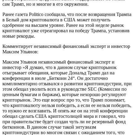
сам Трамп, но и многие в его окружении.
Ранее газета Politico сообщила, что после возвращения Трампа
в Белый дом криптовалюта в США может получить
одобрение на высшем уровне. Ранее на этой неделе рынок
криптовалют уже отреагировал на победу Трампа, установив
новые рекорды.
Комментирует независимый финансовый эксперт и инвестор
Максим Ульянов:
Максим Ульянов независимый финансовый эксперт и
инвестор «Я думаю, что в данном случае крипторынок
отыгрывает обещания, которые Дональд Трамп дал на
конференции в июле „Биткоин 24“. Он достаточно
комплиментарно отзывался о развитии криптоиндустрии, при
этом обещал уволить всех в руководстве SEC (Комиссии по
ценным бумагам и биржам), которые нехорошо регулируют
крипторынок. Это еще вопрос про то, что Трамп понимает,
что криптовалюту нельзя победить, а если ее нельзя победить,
то нужно ее возглавить. И опять же он на этой конференции
обещал сделать США криптостолицей мира и говорил, что
при правительстве будет создан чуть ли не резервный фонд
биткоинов. В данном случае такой энтузиазм
криптоиндустрии во многом связан с ожиданием того, что