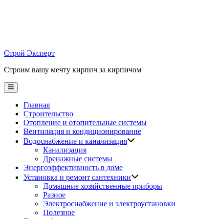
Skip
to
content
Строй Эксперт
Строим вашу мечту кирпич за кирпичом
Main
Menu
Главная
Строительство
Отопление и отопительные системы
Вентиляция и кондиционирование
Водоснабжение и канализация
Канализация
Дренажные системы
Энергоэффективность в доме
Установка и ремонт сантехники
Домашние хозяйственные приборы
Разное
Электроснабжение и электроустановки
Полезное