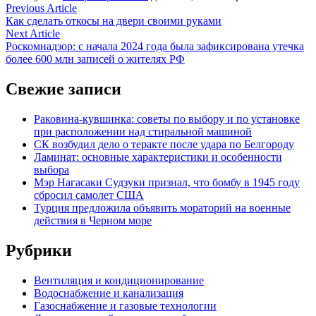
Навигация
Previous
Previous Article
article:
Как сделать откосы на двери своими руками
по
Next
Next Article
записям
article:
Роскомнадзор: с начала 2024 года была зафиксирована утечка
более 600 млн записей о жителях РФ
Свежие записи
Раковина-кувшинка: советы по выбору и по установке
при расположении над стиральной машиной
СК возбудил дело о теракте после удара по Белгороду
Ламинат: основные характеристики и особенности
выбора
Мэр Нагасаки Судзуки признал, что бомбу в 1945 году
сбросил самолет США
Турция предложила объявить мораторий на военные
действия в Черном море
Рубрики
Вентиляция и кондиционирование
Водоснабжение и канализация
Газоснабжение и газовые технологии