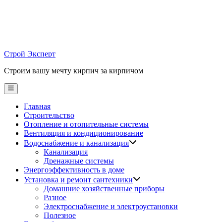
Skip
to
content
Строй Эксперт
Строим вашу мечту кирпич за кирпичом
Main
Menu
Главная
Строительство
Отопление и отопительные системы
Вентиляция и кондиционирование
Водоснабжение и канализация
Канализация
Дренажные системы
Энергоэффективность в доме
Установка и ремонт сантехники
Домашние хозяйственные приборы
Разное
Электроснабжение и электроустановки
Полезное