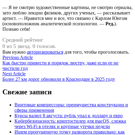
— Я не смотрю художественные картины, не смотрю сериалы,
зато люблю лекции физиков, других ученых, — рассказывает
артист. — Нравится мне и все, что связано с Карлом Юнгом
(основоположник аналитической психологии. —
Ред.
).
Познаю себя!
Средний рейтинг
0 из 5 звезд. 0 голосов.
Вам нужно
авторизироваться
для того, чтобы проголосовать.
Навигация
Previous
Previous Article
article:
Как быстро привести в порядок люстру, даже если ее не
по
чистили год
записям
Next
Next Article
article:
Более 27 км дорог обновили в Краснодаре в 2025 году
Свежие записи
Винтовые компрессоры: преимущества конструкции и
сферы применения
Курсы валют 8 августа: рубль упал к доллару и евро
Кибербезопасность: криптостилер для macOS, слежка
через Wi-Fi в отелях и крупные утечки недели
Ищем пропущенную точку разворота правильно: как