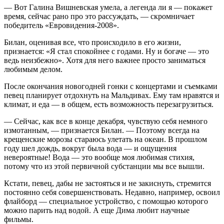
— Вот Галина Вишневская умела, а легенда ли я — покажет
время, сейчас рано про это рассуждать, — скромничает
победитель «Евровидения-2008».
Билан, оценивая все, что происходило в его жизни,
признается: «Я стал спокойнее с годами. Ну и богаче — это
ведь неизбежно». Хотя для него важнее просто заниматься
любимым делом.
После окончания новогодней гонки с концертами и съемками
певец планирует отдохнуть на Мальдивах. Ему там нравятся и
климат, и еда — в общем, есть возможность перезагрузиться.
— Сейчас, как все в конце декабря, чувствую себя немного
измотанным, — признается Билан. — Поэтому всегда на
крещенские морозы стараюсь улетать на океан. В прошлом
году шел дождь, вокруг была вода — и ощущения
невероятные! Вода — это вообще моя любимая стихия,
потому что из этой первичной субстанции мы все вышли.
Кстати, певец, дабы не застояться и не закиснуть, стремится
постоянно себя совершенствовать. Недавно, например, освоил
флайборд — специальное устройство, с помощью которого
можно парить над водой. А еще Дима любит научные
фильмы.