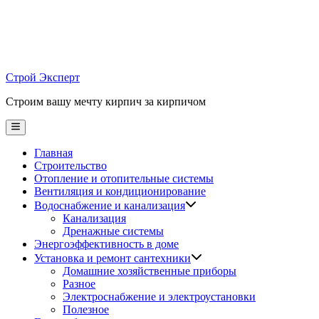
Skip
to
content
Строй Эксперт
Строим вашу мечту кирпич за кирпичом
Main
Menu
Главная
Строительство
Отопление и отопительные системы
Вентиляция и кондиционирование
Водоснабжение и канализация
Канализация
Дренажные системы
Энергоэффективность в доме
Установка и ремонт сантехники
Домашние хозяйственные приборы
Разное
Электроснабжение и электроустановки
Полезное