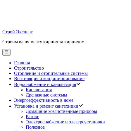
Skip
to
content
Строй Эксперт
Строим вашу мечту кирпич за кирпичом
Main
Menu
Главная
Строительство
Отопление и отопительные системы
Вентиляция и кондиционирование
Водоснабжение и канализация
Канализация
Дренажные системы
Энергоэффективность в доме
Установка и ремонт сантехники
Домашние хозяйственные приборы
Разное
Электроснабжение и электроустановки
Полезное