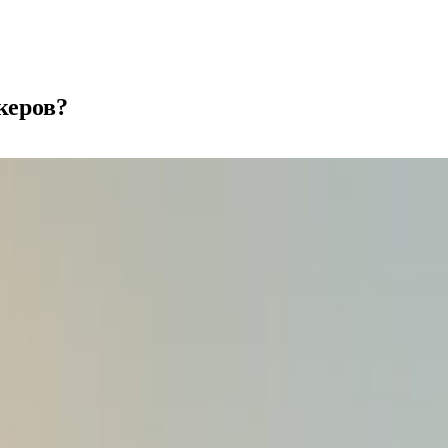
керов?