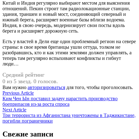
Китай и Индия регулярно выбирают местом для выяснения
отношений. Пекин строит там радиолокационные станции,
здания, траншеи и новый мост, соединяющий северный и
южный берега, расширяет военные базы вблизи водоема.
Индия, в свою очередь, модернизирует свои посты вдоль
берега и расширяет дорожную сеть.
Есть у властей в Дели еще один проблемный регион на севере
страны: в свое время британцы ушли оттуда, толком не
разобравшись, кто и как этими землями должен управлять, а
теперь там регулярно вспыхивают конфликты и гибнут
люди…
Средний рейтинг
0 из 5 звезд. 0 голосов.
Вам нужно
авторизироваться
для того, чтобы проголосовать.
Навигация
Previous
Previous Article
article:
Ким Чен Ын поставил задачу нарастить производство
по
боеприпасов из-за роста спроса
записям
Next
Next Article
article:
Три террориста из Афганистана уничтожены в Таджикистане,
погибли пограничники
Свежие записи