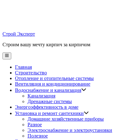
Skip
to
content
Строй Эксперт
Строим вашу мечту кирпич за кирпичом
Main
Menu
Главная
Строительство
Отопление и отопительные системы
Вентиляция и кондиционирование
Водоснабжение и канализация
Канализация
Дренажные системы
Энергоэффективность в доме
Установка и ремонт сантехники
Домашние хозяйственные приборы
Разное
Электроснабжение и электроустановки
Полезное