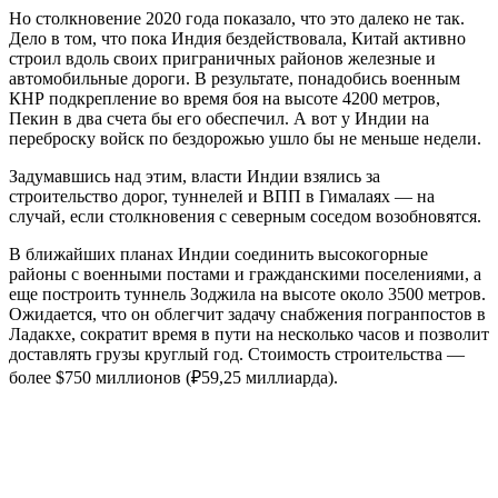
Но столкновение 2020 года показало, что это далеко не так.
Дело в том, что пока Индия бездействовала, Китай активно
строил вдоль своих приграничных районов железные и
автомобильные дороги. В результате, понадобись военным
КНР подкрепление во время боя на высоте 4200 метров,
Пекин в два счета бы его обеспечил. А вот у Индии на
переброску войск по бездорожью ушло бы не меньше недели.
Задумавшись над этим, власти Индии взялись за
строительство дорог, туннелей и ВПП в Гималаях — на
случай, если столкновения с северным соседом возобновятся.
В ближайших планах Индии соединить высокогорные
районы с военными постами и гражданскими поселениями, а
еще построить туннель Зоджила на высоте около 3500 метров.
Ожидается, что он облегчит задачу снабжения погранпостов в
Ладакхе, сократит время в пути на несколько часов и позволит
доставлять грузы круглый год. Стоимость строительства —
более $750 миллионов (₽59,25 миллиарда).