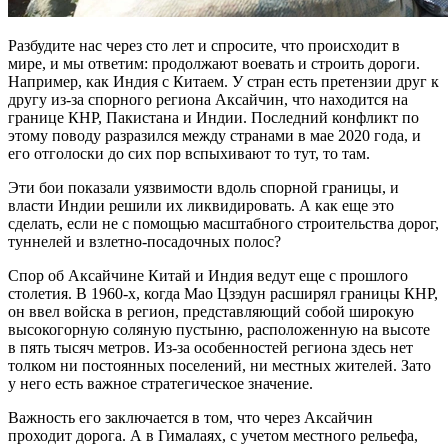
Разбудите нас через сто лет и спросите, что происходит в
мире, и мы ответим: продолжают воевать и строить дороги.
Например, как Индия с Китаем. У стран есть претензии друг к
другу из-за спорного региона Аксайчин, что находится на
границе КНР, Пакистана и Индии. Последний конфликт по
этому поводу разразился между странами в мае 2020 года, и
его отголоски до сих пор вспыхивают то тут, то там.
Эти бои показали уязвимости вдоль спорной границы, и
власти Индии решили их ликвидировать. А как еще это
сделать, если не с помощью масштабного строительства дорог,
туннелей и взлетно-посадочных полос?
Спор об Аксайчине Китай и Индия ведут еще с прошлого
столетия. В 1960-х, когда Мао Цзэдун расширял границы КНР,
он ввел войска в регион, представляющий собой широкую
высокогорную соляную пустыню, расположенную на высоте
в пять тысяч метров. Из-за особенностей региона здесь нет
толком ни постоянных поселений, ни местных жителей. Зато
у него есть важное стратегическое значение.
Важность его заключается в том, что через Аксайчин
проходит дорога. А в Гималаях, с учетом местного рельефа,