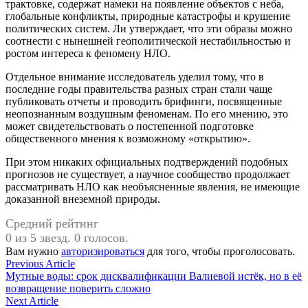
трактовке, содержат намеки на появление объектов с неба,
глобальные конфликты, природные катастрофы и крушение
политических систем. Ли утверждает, что эти образы можно
соотнести с нынешней геополитической нестабильностью и
ростом интереса к феномену НЛО.
Отдельное внимание исследователь уделил тому, что в
последние годы правительства разных стран стали чаще
публиковать отчеты и проводить брифинги, посвященные
неопознанным воздушным феноменам. По его мнению, это
может свидетельствовать о постепенной подготовке
общественного мнения к возможному «открытию».
При этом никаких официальных подтверждений подобных
прогнозов не существует, а научное сообщество продолжает
рассматривать НЛО как необъясненные явления, не имеющие
доказанной внеземной природы.
Средний рейтинг
0 из 5 звезд. 0 голосов.
Вам нужно
авторизироваться
для того, чтобы проголосовать.
Навигация
Previous
Previous Article
article:
Мутные воды: срок дисквалификации Валиевой истёк, но в её
по
возвращение поверить сложно
записям
Next
Next Article