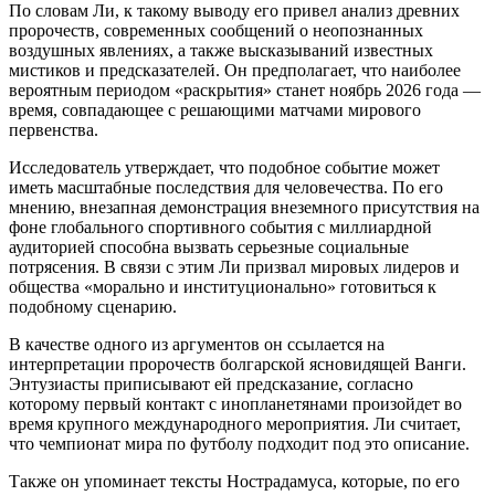
По словам Ли, к такому выводу его привел анализ древних
пророчеств, современных сообщений о неопознанных
воздушных явлениях, а также высказываний известных
мистиков и предсказателей. Он предполагает, что наиболее
вероятным периодом «раскрытия» станет ноябрь 2026 года —
время, совпадающее с решающими матчами мирового
первенства.
Исследователь утверждает, что подобное событие может
иметь масштабные последствия для человечества. По его
мнению, внезапная демонстрация внеземного присутствия на
фоне глобального спортивного события с миллиардной
аудиторией способна вызвать серьезные социальные
потрясения. В связи с этим Ли призвал мировых лидеров и
общества «морально и институционально» готовиться к
подобному сценарию.
В качестве одного из аргументов он ссылается на
интерпретации пророчеств болгарской ясновидящей Ванги.
Энтузиасты приписывают ей предсказание, согласно
которому первый контакт с инопланетянами произойдет во
время крупного международного мероприятия. Ли считает,
что чемпионат мира по футболу подходит под это описание.
Также он упоминает тексты Нострадамуса, которые, по его