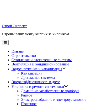
Skip
to
content
Строй Эксперт
Строим вашу мечту кирпич за кирпичом
Main
Menu
Главная
Строительство
Отопление и отопительные системы
Вентиляция и кондиционирование
Водоснабжение и канализация
Канализация
Дренажные системы
Энергоэффективность в доме
Установка и ремонт сантехники
Домашние хозяйственные приборы
Разное
Электроснабжение и электроустановки
Полезное