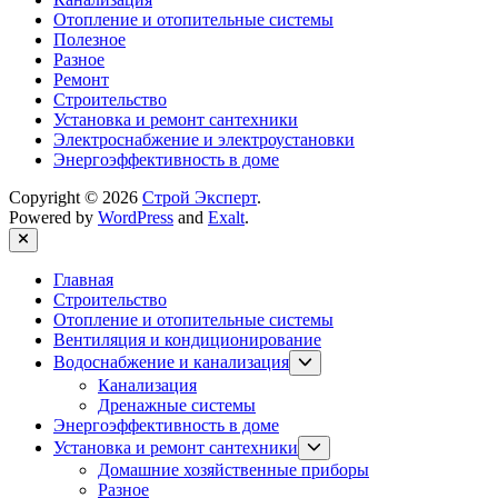
Отопление и отопительные системы
Полезное
Разное
Ремонт
Строительство
Установка и ремонт сантехники
Электроснабжение и электроустановки
Энергоэффективность в доме
Copyright © 2026
Строй Эксперт
.
Powered by
WordPress
and
Exalt
.
Close
Главная
Строительство
Отопление и отопительные системы
Вентиляция и кондиционирование
Show
Водоснабжение и канализация
sub
Канализация
menu
Дренажные системы
Энергоэффективность в доме
Show
Установка и ремонт сантехники
sub
Домашние хозяйственные приборы
menu
Разное