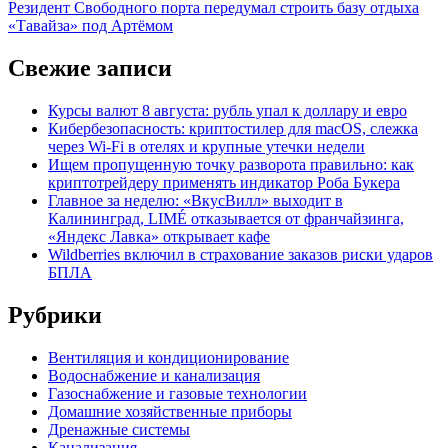
article:
Резидент Свободного порта передумал строить базу отдыха
«Тавайза» под Артёмом
Свежие записи
Курсы валют 8 августа: рубль упал к доллару и евро
Кибербезопасность: криптостилер для macOS, слежка
через Wi-Fi в отелях и крупные утечки недели
Ищем пропущенную точку разворота правильно: как
криптотрейдеру применять индикатор Роба Букера
Главное за неделю: «ВкусВилл» выходит в
Калининград, LIMÉ отказывается от франчайзинга,
«Яндекс Лавка» открывает кафе
Wildberries включил в страхование заказов риски ударов
БПЛА
Рубрики
Вентиляция и кондиционирование
Водоснабжение и канализация
Газоснабжение и газовые технологии
Домашние хозяйственные приборы
Дренажные системы
Канализация