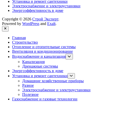
Установка и ремонт сантехники
Электроснабжение и электроустановки
Энергоэффективность в доме
Copyright © 2026
Строй Эксперт
.
Powered by
WordPress
and
Exalt
.
Close
Главная
Строительство
Отопление и отопительные системы
Вентиляция и кондиционирование
Show
Водоснабжение и канализация
sub
Канализация
menu
Дренажные системы
Энергоэффективность в доме
Show
Установка и ремонт сантехники
sub
Домашние хозяйственные приборы
menu
Разное
Электроснабжение и электроустановки
Полезное
Газоснабжение и газовые технологии