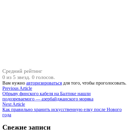
Средний рейтинг
0 из 5 звезд. 0 голосов.
Вам нужно
авторизироваться
для того, чтобы проголосовать.
Навигация
Previous
Previous Article
article:
Обрыву финского кабеля на Балтике нашли
по
подозреваемого — азербайджанского моряка
записям
Next
Next Article
article:
Как правильно хранить искусственную елку после Нового
года
Свежие записи