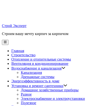
Skip
to
content
Строй Эксперт
Строим вашу мечту кирпич за кирпичом
Main
Menu
Главная
Строительство
Отопление и отопительные системы
Вентиляция и кондиционирование
Водоснабжение и канализация
Канализация
Дренажные системы
Энергоэффективность в доме
Установка и ремонт сантехники
Домашние хозяйственные приборы
Разное
Электроснабжение и электроустановки
Полезное