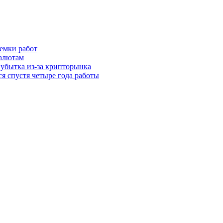
иемки работ
валютам
 убытка из-за крипторынка
ся спустя четыре года работы