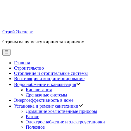
Skip
to
content
Строй Эксперт
Строим вашу мечту кирпич за кирпичом
Main
Menu
Главная
Строительство
Отопление и отопительные системы
Вентиляция и кондиционирование
Водоснабжение и канализация
Канализация
Дренажные системы
Энергоэффективность в доме
Установка и ремонт сантехники
Домашние хозяйственные приборы
Разное
Электроснабжение и электроустановки
Полезное