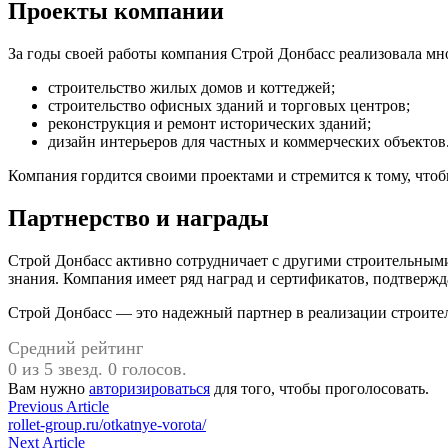
Проекты компании
За годы своей работы компания Строй Донбасс реализовала мн
строительство жилых домов и коттеджей;
строительство офисных зданий и торговых центров;
реконструкция и ремонт исторических зданий;
дизайн интерьеров для частных и коммерческих объектов
Компания гордится своими проектами и стремится к тому, что
Партнерство и награды
Строй Донбасс активно сотрудничает с другими строительными
знания. Компания имеет ряд наград и сертификатов, подтвержд
Строй Донбасс — это надежный партнер в реализации строител
Средний рейтинг
0 из 5 звезд. 0 голосов.
Вам нужно
авторизироваться
для того, чтобы проголосовать.
Навигация
Previous
Previous Article
article:
rollet-group.ru/otkatnye-vorota/
по
Next
Next Article