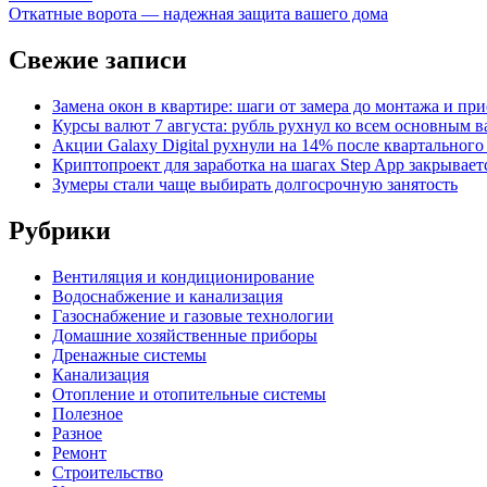
записям
article:
Откатные ворота — надежная защита вашего дома
Свежие записи
Замена окон в квартире: шаги от замера до монтажа и пр
Курсы валют 7 августа: рубль рухнул ко всем основным 
Акции Galaxy Digital рухнули на 14% после квартального
Криптопроект для заработка на шагах Step App закрывает
Зумеры стали чаще выбирать долгосрочную занятость
Рубрики
Вентиляция и кондиционирование
Водоснабжение и канализация
Газоснабжение и газовые технологии
Домашние хозяйственные приборы
Дренажные системы
Канализация
Отопление и отопительные системы
Полезное
Разное
Ремонт
Строительство