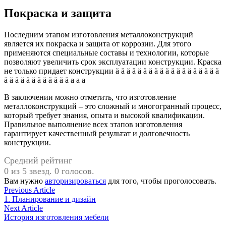
Покраска и защита
Последним этапом изготовления металлоконструкций
является их покраска и защита от коррозии. Для этого
применяются специальные составы и технологии, которые
позволяют увеличить срок эксплуатации конструкции. Краска
не только придает конструкции ä ä ä ä ä ä ä ä ä ä ä ä ä ä ä ä ä ä ä
ä ä ä ä ä ä ä ä ä ä ä ä а а а
В заключении можно отметить, что изготовление
металлоконструкций – это сложный и многогранный процесс,
который требует знания, опыта и высокой квалификации.
Правильное выполнение всех этапов изготовления
гарантирует качественный результат и долговечность
конструкции.
Средний рейтинг
0 из 5 звезд. 0 голосов.
Вам нужно
авторизироваться
для того, чтобы проголосовать.
Навигация
Previous
Previous Article
article:
1. Планирование и дизайн
по
Next
Next Article
записям
article:
История изготовления мебели