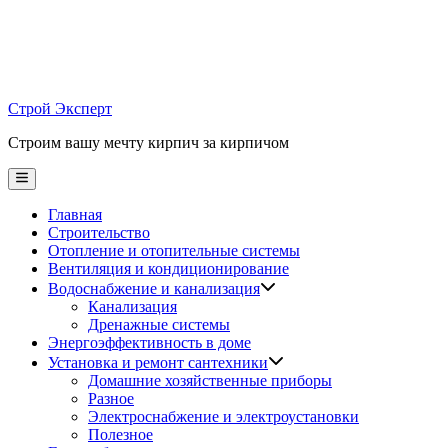
Skip
to
content
Строй Эксперт
Строим вашу мечту кирпич за кирпичом
Main
Menu
Главная
Строительство
Отопление и отопительные системы
Вентиляция и кондиционирование
Водоснабжение и канализация
Канализация
Дренажные системы
Энергоэффективность в доме
Установка и ремонт сантехники
Домашние хозяйственные приборы
Разное
Электроснабжение и электроустановки
Полезное