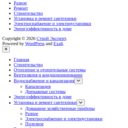
Разное
Ремонт
Строительство
Установка и ремонт сантехники
Электроснабжение и электроустановки
Энергоэффективность в доме
Copyright © 2026
Строй Эксперт
.
Powered by
WordPress
and
Exalt
.
Close
Главная
Строительство
Отопление и отопительные системы
Вентиляция и кондиционирование
Show
Водоснабжение и канализация
sub
Канализация
menu
Дренажные системы
Энергоэффективность в доме
Show
Установка и ремонт сантехники
sub
Домашние хозяйственные приборы
menu
Разное
Электроснабжение и электроустановки
Полезное