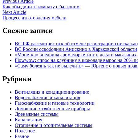
Навигация
Previous
Previous Article
article:
Как объединить комнату с балконом
по
Next
Next Article
записям
article:
Процесс изготовления мебели
Свежие записи
ВС РФ рассмотрит иск об отмене регистрации списка ка
ВС России освободили Анискино в Харьковской области
«Монетка» внедрила аромамаркетинг в десяти магазинах
Flowwow: спрос на клубнику в шоколаде вырос на 26% по
«Саму болезнь так не вылечить» — Юргенс о новых прав
Рубрики
Вентиляция и кондиционирование
Водоснабжение и канализация
Газоснабжение и газовые технологии
Домашние хозяйственные приборы
Дренажные системы
Канализация
Отопление и отопительные системы
Полезное
Разное