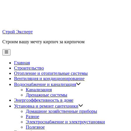
Skip
to
content
Строй Эксперт
Строим вашу мечту кирпич за кирпичом
Main
Menu
Главная
Строительство
Отопление и отопительные системы
Вентиляция и кондиционирование
Водоснабжение и канализация
Канализация
Дренажные системы
Энергоэффективность в доме
Установка и ремонт сантехники
Домашние хозяйственные приборы
Разное
Электроснабжение и электроустановки
Полезное