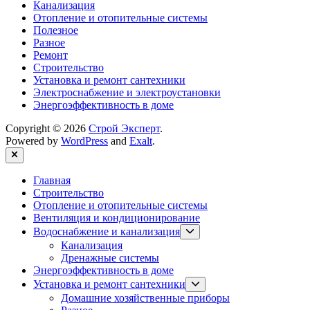
Канализация
Отопление и отопительные системы
Полезное
Разное
Ремонт
Строительство
Установка и ремонт сантехники
Электроснабжение и электроустановки
Энергоэффективность в доме
Copyright © 2026
Строй Эксперт
.
Powered by
WordPress
and
Exalt
.
Close
Главная
Строительство
Отопление и отопительные системы
Вентиляция и кондиционирование
Show
Водоснабжение и канализация
sub
Канализация
menu
Дренажные системы
Энергоэффективность в доме
Show
Установка и ремонт сантехники
sub
Домашние хозяйственные приборы
menu