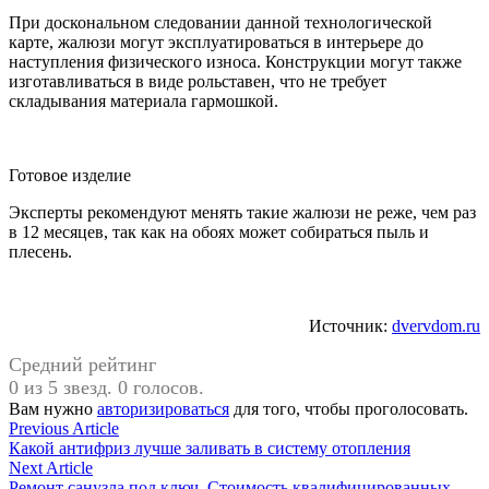
При доскональном следовании данной технологической
карте, жалюзи могут эксплуатироваться в интерьере до
наступления физического износа. Конструкции могут также
изготавливаться в виде рольставен, что не требует
складывания материала гармошкой.
Готовое изделие
Эксперты рекомендуют менять такие жалюзи не реже, чем раз
в 12 месяцев, так как на обоях может собираться пыль и
плесень.
Источник:
dvervdom.ru
Средний рейтинг
0 из 5 звезд. 0 голосов.
Вам нужно
авторизироваться
для того, чтобы проголосовать.
Навигация
Previous
Previous Article
article:
Какой антифриз лучше заливать в систему отопления
по
Next
Next Article
article:
Ремонт санузла под ключ. Стоимость квалифицированных