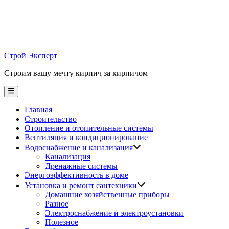
Skip
to
content
Строй Эксперт
Строим вашу мечту кирпич за кирпичом
Main
Menu
Главная
Строительство
Отопление и отопительные системы
Вентиляция и кондиционирование
Водоснабжение и канализация
Канализация
Дренажные системы
Энергоэффективность в доме
Установка и ремонт сантехники
Домашние хозяйственные приборы
Разное
Электроснабжение и электроустановки
Полезное