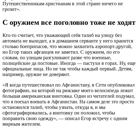
Путешественникам-христианам в этой стране ничего не
грозит».
С оружием все поголовно тоже не ходят
Кто-то считает, что уважающий себя талиб на улицу без
автомата не выходит, а в домашнем серванте у него хранится
столько боеприпасов, что можно захватить аэропорт-другой,
но Егор таких афганцев не заметил. С оружием, по его
словам, по улицам разгуливают разве что военные,
полицейские да постовые. Иногда — пастухи в горах. Ну, еще
официальные лица. Но не так чтобы каждый первый. Детям,
например, оружие не доверяют.
«Я когда путешествовал по Афганистану, в Сети опубликовал
фотографию, на которой на рюкзаке моего велосипеда лежит
большая американская винтовка. Один из читателей подумал,
что я поехал воевать в Афганистан. На самом деле это просто
остановился талиб, чтобы узнать, откуда я, и мы
сфотографировались, а винтовку он положил, чтобы
поправить свою одежду», — описал Егор встречу с одним
мирным жителем.