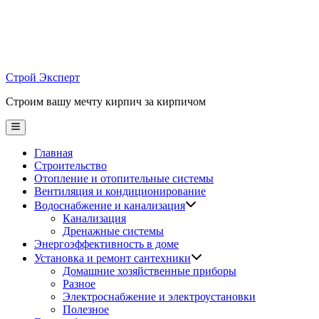
Skip
to
content
Строй Эксперт
Строим вашу мечту кирпич за кирпичом
Main
Menu
Главная
Строительство
Отопление и отопительные системы
Вентиляция и кондиционирование
Водоснабжение и канализация
Канализация
Дренажные системы
Энергоэффективность в доме
Установка и ремонт сантехники
Домашние хозяйственные приборы
Разное
Электроснабжение и электроустановки
Полезное