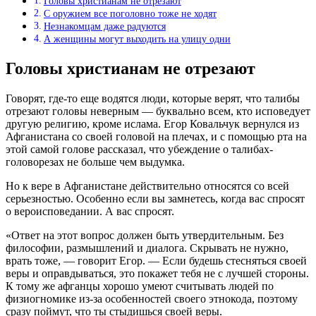
Головы христианам не отрезают
С оружием все поголовно тоже не ходят
Незнакомцам даже радуются
А женщины могут выходить на улицу одни
Головы христианам не отрезают
Говорят, где-то еще водятся люди, которые верят, что талибы
отрезают головы неверным — буквально всем, кто исповедует
другую религию, кроме ислама. Егор Ковальчук вернулся из
Афганистана со своей головой на плечах, и с помощью рта на
этой самой голове рассказал, что убеждение о талибах-
головорезах не больше чем выдумка.
Но к вере в Афганистане действительно относятся со всей
серьезностью. Особенно если вы замнетесь, когда вас спросят
о вероисповедании. А вас спросят.
«Ответ на этот вопрос должен быть утвердительным. Без
философии, размышлений и диалога. Скрывать не нужно,
врать тоже, — говорит Егор. — Если будешь стесняться своей
веры и оправдываться, это покажет тебя не с лучшей стороны.
К тому же афганцы хорошо умеют считывать людей по
физиогномике из-за особенностей своего этнокода, поэтому
сразу поймут, что ты стыдишься своей веры.