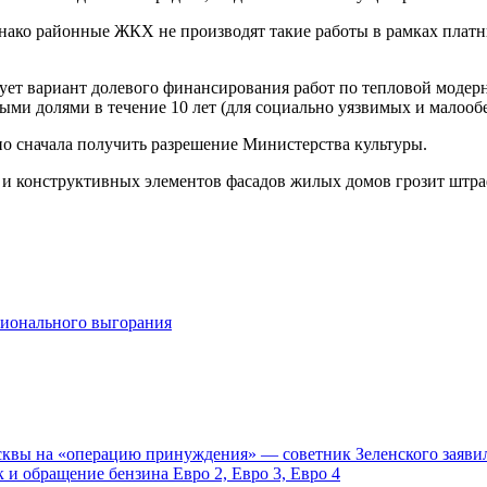
нако районные ЖКХ не производят такие работы в рамках платны
ет вариант долевого финансирования работ по тепловой модерн
и долями в течение 10 лет (для социально уязвимых и малообес
но сначала получить разрешение Министерства культуры.
и конструктивных элементов фасадов жилых домов грозит штраф о
сионального выгорания
осквы на «операцию принуждения» — советник Зеленского заявил
 и обращение бензина Евро 2, Евро 3, Евро 4