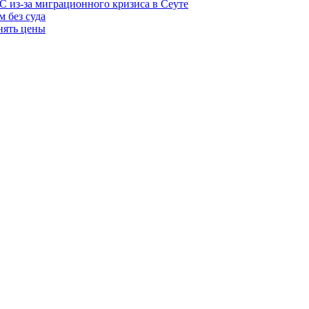
С из-за миграционного кризиса в Сеуте
м без суда
нять цены