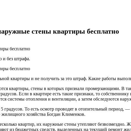
 наружные стены квартиры бесплатно
 и без штрафа.
льной квартиры и не получить за это штраф. Какие работы вып
ются квартиры, стены в которых признали промерзающими. В так
градусов. Если в квартире есть такие признаки, то собственник
ся системы отопления и вентиляции, а затем обследуются нар
5 градусов. То есть осмотр проводят в отопительный период, —
 жилищного хозяйства Богдан Клименков.
колько квартир, их наружные стены утепляют безвозмездно. ЖК
лняют из бюджетных средств, выделенных на текущий ремонт жи