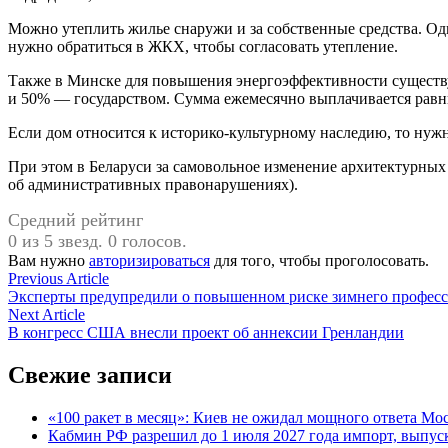
Можно утеплить жилье снаружи и за собственные средства. Од
нужно обратиться в ЖКХ, чтобы согласовать утепление.
Также в Минске для повышения энергоэффективности существу
и 50% — государством. Сумма ежемесячно выплачивается равным
Если дом относится к историко-культурному наследию, то нуж
При этом в Беларуси за самовольное изменение архитектурных 
об административных правонарушениях).
Средний рейтинг
0 из 5 звезд. 0 голосов.
Вам нужно
авторизироваться
для того, чтобы проголосовать.
Навигация
Previous
Previous Article
article:
Эксперты предупредили о повышенном риске зимнего профес
по
Next
Next Article
записям
article:
В конгресс США внесли проект об аннексии Гренландии
Свежие записи
«100 ракет в месяц»: Киев не ожидал мощного ответа М
Кабмин РФ разрешил до 1 июля 2027 года импорт, выпуск