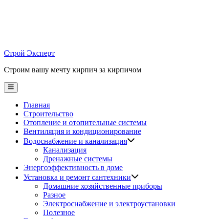
Skip
to
content
Строй Эксперт
Строим вашу мечту кирпич за кирпичом
Main
Menu
Главная
Строительство
Отопление и отопительные системы
Вентиляция и кондиционирование
Водоснабжение и канализация
Канализация
Дренажные системы
Энергоэффективность в доме
Установка и ремонт сантехники
Домашние хозяйственные приборы
Разное
Электроснабжение и электроустановки
Полезное