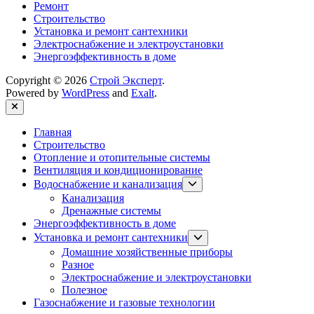
Ремонт
Строительство
Установка и ремонт сантехники
Электроснабжение и электроустановки
Энергоэффективность в доме
Copyright © 2026
Строй Эксперт
.
Powered by
WordPress
and
Exalt
.
Close
Главная
Строительство
Отопление и отопительные системы
Вентиляция и кондиционирование
Show
Водоснабжение и канализация
sub
Канализация
menu
Дренажные системы
Энергоэффективность в доме
Show
Установка и ремонт сантехники
sub
Домашние хозяйственные приборы
menu
Разное
Электроснабжение и электроустановки
Полезное
Газоснабжение и газовые технологии