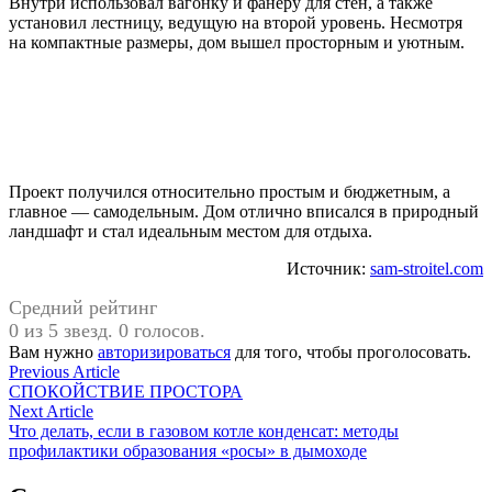
Внутри использовал вагонку и фанеру для стен, а также
установил лестницу, ведущую на второй уровень. Несмотря
на компактные размеры, дом вышел просторным и уютным.
Проект получился относительно простым и бюджетным, а
главное — самодельным. Дом отлично вписался в природный
ландшафт и стал идеальным местом для отдыха.
Источник:
sam-stroitel.com
Средний рейтинг
0 из 5 звезд. 0 голосов.
Вам нужно
авторизироваться
для того, чтобы проголосовать.
Навигация
Previous
Previous Article
article:
СПОКОЙСТВИЕ ПРОСТОРА
по
Next
Next Article
записям
article:
Что делать, если в газовом котле конденсат: методы
профилактики образования «росы» в дымоходе