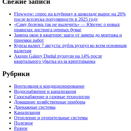
Свежие записи
Flowwow: спрос на клубнику в шоколаде вырос на 26%
после всплеска популярности в 2025 году
«Саму болезнь так не вылечить» — Юргенс о новых
правилах листинга ценных бумаг
Замена окон в квартире: шаги от замера до монтажа и
приемки работ
Курсы валют 7 августа: рубль рухнул ко всем основным
валютам
Акции Galaxy Digital рухнули на 14% после
квартального убытка из-за крипторынка
Рубрики
Вентиляция и кондиционирование
Водоснабжение и канализация
Газоснабжение и газовые технологии
Домашние хозяйственные приборы
Дренажные системы
Канализация
Отопление и отопительные системы
Полезное
Разное