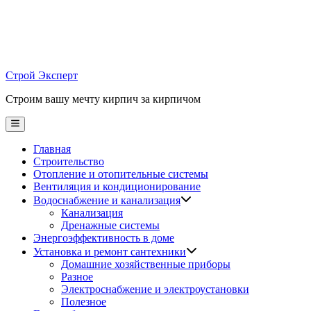
Skip
to
content
Строй Эксперт
Строим вашу мечту кирпич за кирпичом
Main
Menu
Главная
Строительство
Отопление и отопительные системы
Вентиляция и кондиционирование
Водоснабжение и канализация
Канализация
Дренажные системы
Энергоэффективность в доме
Установка и ремонт сантехники
Домашние хозяйственные приборы
Разное
Электроснабжение и электроустановки
Полезное