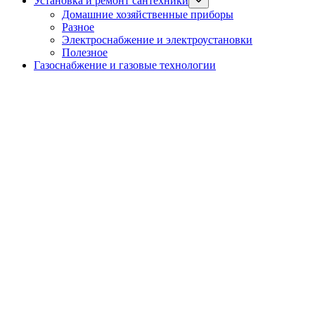
Установка и ремонт сантехники
sub
Домашние хозяйственные приборы
menu
Разное
Электроснабжение и электроустановки
Полезное
Газоснабжение и газовые технологии