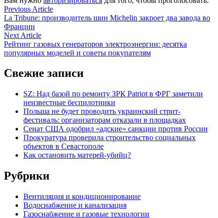
Вам нужно
авторизироваться
для того, чтобы проголосовать.
Навигация
Previous
Previous Article
article:
La Tribune: производитель шин Michelin закроет два завода во
по
Франции
записям
Next
Next Article
article:
Рейтинг газовых генераторов электроэнергии: десятка
популярных моделей и советы покупателям
Свежие записи
SZ: Над базой по ремонту ЗРК Patriot в ФРГ заметили
неизвестные беспилотники
Польша не будет проводить украинский стрит-
фестиваль: организаторам отказали в площадках
Сенат США одобрил «адские» санкции против России
Прокуратура проверила строительство социальных
объектов в Севастополе
Как остановить матерей-убийц?
Рубрики
Вентиляция и кондиционирование
Водоснабжение и канализация
Газоснабжение и газовые технологии