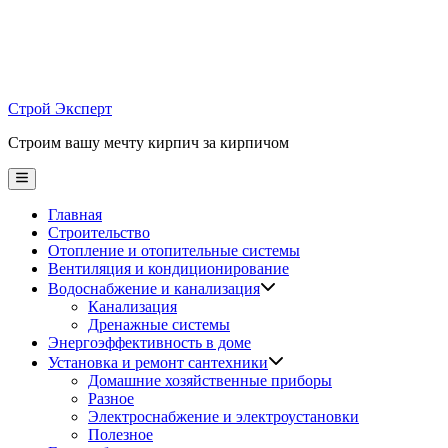
Skip
to
content
Строй Эксперт
Строим вашу мечту кирпич за кирпичом
Main
Menu
Главная
Строительство
Отопление и отопительные системы
Вентиляция и кондиционирование
Водоснабжение и канализация
Канализация
Дренажные системы
Энергоэффективность в доме
Установка и ремонт сантехники
Домашние хозяйственные приборы
Разное
Электроснабжение и электроустановки
Полезное