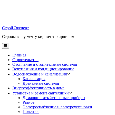
Skip
to
content
Строй Эксперт
Строим вашу мечту кирпич за кирпичом
Main
Menu
Главная
Строительство
Отопление и отопительные системы
Вентиляция и кондиционирование
Водоснабжение и канализация
Канализация
Дренажные системы
Энергоэффективность в доме
Установка и ремонт сантехники
Домашние хозяйственные приборы
Разное
Электроснабжение и электроустановки
Полезное