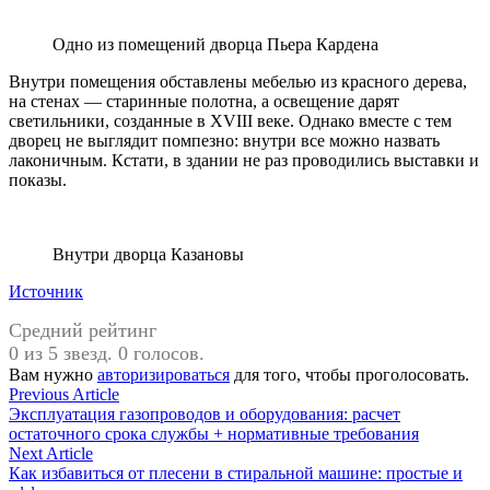
Одно из помещений дворца Пьера Кардена
Внутри помещения обставлены мебелью из красного дерева,
на стенах — старинные полотна, а освещение дарят
светильники, созданные в XVIII веке. Однако вместе с тем
дворец не выглядит помпезно: внутри все можно назвать
лаконичным. Кстати, в здании не раз проводились выставки и
показы.
Внутри дворца Казановы
Источник
Средний рейтинг
0 из 5 звезд. 0 голосов.
Вам нужно
авторизироваться
для того, чтобы проголосовать.
Навигация
Previous
Previous Article
article:
Эксплуатация газопроводов и оборудования: расчет
по
остаточного срока службы + нормативные требования
записям
Next
Next Article
article:
Как избавиться от плесени в стиральной машине: простые и