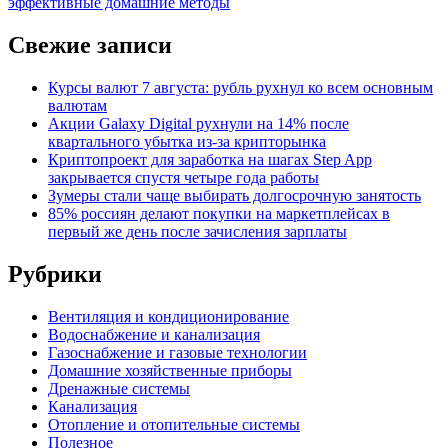
эффективные домашние методы
Свежие записи
Курсы валют 7 августа: рубль рухнул ко всем основным
валютам
Акции Galaxy Digital рухнули на 14% после
квартального убытка из-за крипторынка
Криптопроект для заработка на шагах Step App
закрывается спустя четыре года работы
Зумеры стали чаще выбирать долгосрочную занятость
85% россиян делают покупки на маркетплейсах в
первый же день после зачисления зарплаты
Рубрики
Вентиляция и кондиционирование
Водоснабжение и канализация
Газоснабжение и газовые технологии
Домашние хозяйственные приборы
Дренажные системы
Канализация
Отопление и отопительные системы
Полезное