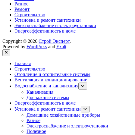
Разное
Ремонт
Строительство
Установка и ремонт сантехники
Электроснабжение и электроустановки
Энергоэффективность в доме
Copyright © 2026
Строй Эксперт
.
Powered by
WordPress
and
Exalt
.
Close
Главная
Строительство
Отопление и отопительные системы
Вентиляция и кондиционирование
Show
Водоснабжение и канализация
sub
Канализация
menu
Дренажные системы
Энергоэффективность в доме
Show
Установка и ремонт сантехники
sub
Домашние хозяйственные приборы
menu
Разное
Электроснабжение и электроустановки
Полезное