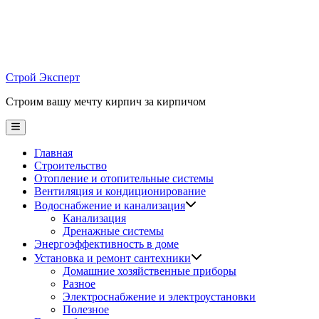
Skip
to
content
Строй Эксперт
Строим вашу мечту кирпич за кирпичом
Main
Menu
Главная
Строительство
Отопление и отопительные системы
Вентиляция и кондиционирование
Водоснабжение и канализация
Канализация
Дренажные системы
Энергоэффективность в доме
Установка и ремонт сантехники
Домашние хозяйственные приборы
Разное
Электроснабжение и электроустановки
Полезное