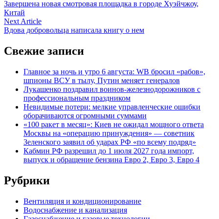
article:
Завершена новая смотровая площадка в городе Хуэйчжоу,
по
Китай
записям
Next
Next Article
article:
Вдова добровольца написала книгу о нем
Свежие записи
Главное за ночь и утро 6 августа: WB бросил «рабов»,
шпионы ВСУ в тылу, Путин меняет генералов
Лукашенко поздравил воинов-железнодорожников с
профессиональным праздником
Невидимые потери: мелкие управленческие ошибки
оборачиваются огромными суммами
«100 ракет в месяц»: Киев не ожидал мощного ответа
Москвы на «операцию принуждения» — советник
Зеленского заявил об ударах РФ «по всему подряд»
Кабмин РФ разрешил до 1 июля 2027 года импорт,
выпуск и обращение бензина Евро 2, Евро 3, Евро 4
Рубрики
Вентиляция и кондиционирование
Водоснабжение и канализация
Газоснабжение и газовые технологии