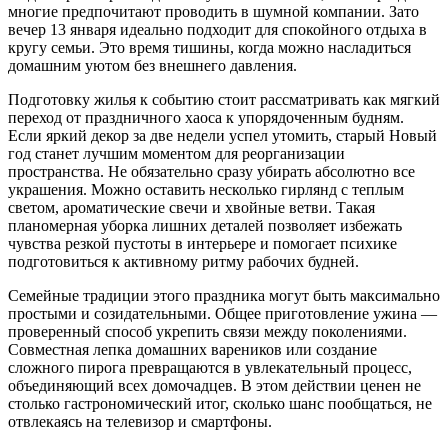
многие предпочитают проводить в шумной компании. Зато
вечер 13 января идеально подходит для спокойного отдыха в
кругу семьи. Это время тишины, когда можно насладиться
домашним уютом без внешнего давления.
Подготовку жилья к событию стоит рассматривать как мягкий
переход от праздничного хаоса к упорядоченным будням.
Если яркий декор за две недели успел утомить, старый Новый
год станет лучшим моментом для реорганизации
пространства. Не обязательно сразу убирать абсолютно все
украшения. Можно оставить несколько гирлянд с теплым
светом, ароматические свечи и хвойные ветви. Такая
планомерная уборка лишних деталей позволяет избежать
чувства резкой пустоты в интерьере и помогает психике
подготовиться к активному ритму рабочих будней.
Семейные традиции этого праздника могут быть максимально
простыми и созидательными. Общее приготовление ужина —
проверенный способ укрепить связи между поколениями.
Совместная лепка домашних вареников или создание
сложного пирога превращаются в увлекательный процесс,
объединяющий всех домочадцев. В этом действии ценен не
столько гастрономический итог, сколько шанс пообщаться, не
отвлекаясь на телевизор и смартфоны.