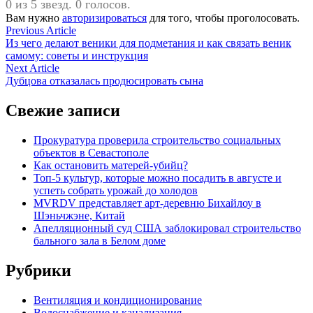
0 из 5 звезд. 0 голосов.
Вам нужно
авторизироваться
для того, чтобы проголосовать.
Навигация
Previous
Previous Article
article:
Из чего делают веники для подметания и как связать веник
по
самому: советы и инструкция
записям
Next
Next Article
article:
Дубцова отказалась продюсировать сына
Свежие записи
Прокуратура проверила строительство социальных
объектов в Севастополе
Как остановить матерей-убийц?
Топ-5 культур, которые можно посадить в августе и
успеть собрать урожай до холодов
MVRDV представляет арт-деревню Бихайлоу в
Шэньчжэне, Китай
Апелляционный суд США заблокировал строительство
бального зала в Белом доме
Рубрики
Вентиляция и кондиционирование
Водоснабжение и канализация