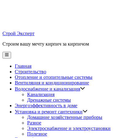
Skip
to
content
Строй Эксперт
Строим вашу мечту кирпич за кирпичом
Main
Menu
Главная
Строительство
Отопление и отопительные системы
Вентиляция и кондиционирование
Водоснабжение и канализация
Канализация
Дренажные системы
Энергоэффективность в доме
Установка и ремонт сантехники
Домашние хозяйственные приборы
Разное
Электроснабжение и электроустановки
Полезное